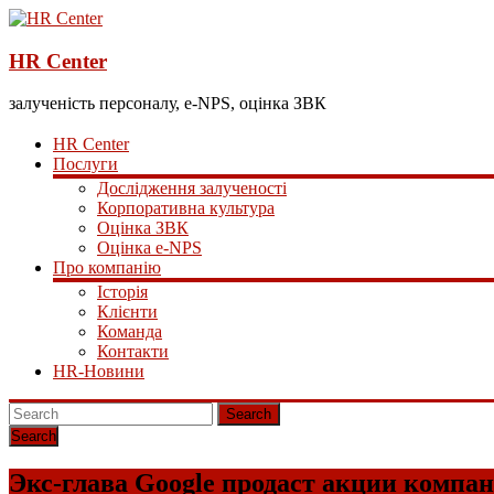
HR Center
залученість персоналу, e-NPS, оцінка ЗВК
HR Center
Послуги
Дослідження залученості
Корпоративна культура
Оцінка ЗВК
Оцінка e-NPS
Про компанію
Історія
Клієнти
Команда
Контакти
HR-Новини
Search
Экс-глава Google продаст акции компани