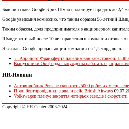
Бывший глава Google Эрик Шмидт планирует продать до 2,4 млн
Google уведомил комиссию, что таким образом 56-летний Шми
Таким образом, доля предпринимателя в акционерном капитале 
Шмидт, который после 10 лет правления в компании отошел от 
Экс-глава Google продаст акции компании на 1,5 млрд долл.
←
Аэропорт Франкфурта парализован забастовкой: Luftha
Выпускники Оксфорда вынуждены работать официантам
HR-Новини
Автовиробник Porsche скоротить 5000 робочих місць чере
П’яні бортпровідники зірвали рейс British Airways
09.07.2
Volkswagen планує закриття чотирьох заводів і скоротити
Copyright © HR Center 2003-2024