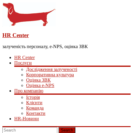
HR Center
залученість персоналу, e-NPS, оцінка ЗВК
HR Center
Послуги
Дослідження залученості
Корпоративна культура
Оцінка ЗВК
Оцінка e-NPS
Про компанію
Історія
Клієнти
Команда
Контакти
HR-Новини
Search