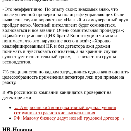
«Это неэффективно. По опыту своих знакомых знаю, что
после успешной проверки на полиграфе управляющих были
выявлены случаи воровства»; «Наглый и самоуверенный врун
пройдет легко. Честный интеллигент будет сомневаться,
волноваться и все завалит. Очень сомнительная процедура»;
«Давайте еще анализ ДНК брать! Конституцию читаем и
понимаем, что это нарушение всего и вся!»; «Хорошо
квалифицированный HR и без детектора лжи должен
понимать и чувствовать соискателя, а на крайний случай
существует испытательный срок», — считает эта группа
респондентов.
7% специалистов по кадрам затруднились однозначно оценить
целесообразность применения детектора лжи при приеме на
работу.
В 9% российских компаний кандидатов проверяют на
детекторе лжи
←
Американский консервативный журнал уволил
сотрудника за расистские высказывания
РФ: Малому бизнесу дадут новый трудовой договор
→
HR-Новини