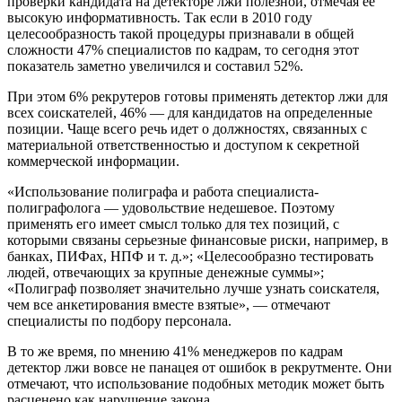
проверки кандидата на детекторе лжи полезной, отмечая ее
высокую информативность. Так если в 2010 году
целесообразность такой процедуры признавали в общей
сложности 47% специалистов по кадрам, то сегодня этот
показатель заметно увеличился и составил 52%.
При этом 6% рекрутеров готовы применять детектор лжи для
всех соискателей, 46% — для кандидатов на определенные
позиции. Чаще всего речь идет о должностях, связанных с
материальной ответственностью и доступом к секретной
коммерческой информации.
«Использование полиграфа и работа специалиста-
полиграфолога — удовольствие недешевое. Поэтому
применять его имеет смысл только для тех позиций, с
которыми связаны серьезные финансовые риски, например, в
банках, ПИФах, НПФ и т. д.»; «Целесообразно тестировать
людей, отвечающих за крупные денежные суммы»;
«Полиграф позволяет значительно лучше узнать соискателя,
чем все анкетирования вместе взятые», — отмечают
специалисты по подбору персонала.
В то же время, по мнению 41% менеджеров по кадрам
детектор лжи вовсе не панацея от ошибок в рекрутменте. Они
отмечают, что использование подобных методик может быть
расценено как нарушение закона.