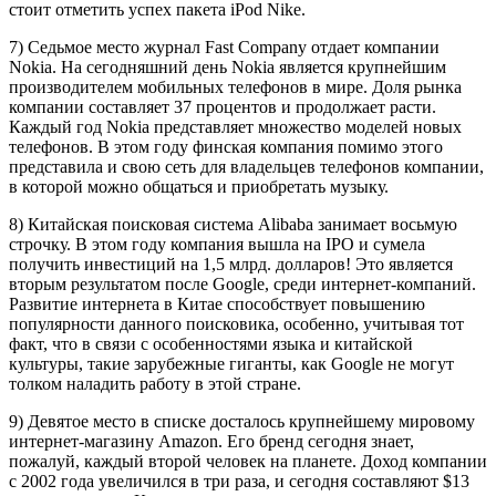
стоит отметить успех пакета iPod Nike.
7) Седьмое место журнал Fast Company отдает компании
Nokia. На сегодняшний день Nokia является крупнейшим
производителем мобильных телефонов в мире. Доля рынка
компании составляет 37 процентов и продолжает расти.
Каждый год Nokia представляет множество моделей новых
телефонов. В этом году финская компания помимо этого
представила и свою сеть для владельцев телефонов компании,
в которой можно общаться и приобретать музыку.
8) Китайская поисковая система Alibaba занимает восьмую
строчку. В этом году компания вышла на IPO и сумела
получить инвестиций на 1,5 млрд. долларов! Это является
вторым результатом после Google, среди интернет-компаний.
Развитие интернета в Китае способствует повышению
популярности данного поисковика, особенно, учитывая тот
факт, что в связи с особенностями языка и китайской
культуры, такие зарубежные гиганты, как Google не могут
толком наладить работу в этой стране.
9) Девятое место в списке досталось крупнейшему мировому
интернет-магазину Amazon. Его бренд сегодня знает,
пожалуй, каждый второй человек на планете. Доход компании
с 2002 года увеличился в три раза, и сегодня составляют $13