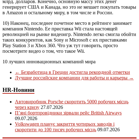
млрд. долларов. Конечно, основную массу этих денег
генерирует США и Канада, но это не мешает покупать товары
в Amazon и остальному миру, в том числе и России.
10) Наконец, последнее почетное место в рейтинге занимает
компания Nintendo. Ее приставка Wii стала настоящей
революцией на рынке видеоигр. Nintendo легко смогла обойти
таких конкурентов, как Sony и Microsoft с их приставками
Play Station 3 и Xbox 360. Что уж тут говорить, просто
посмотрите видео о том, что такое Wii.
10 лучших инновационных компаний мира
←
Безработица в Греции достигла рекордной отметки
Лучшие российские компании для работы и карьеры
→
HR-Новини
Автовиробник Porsche скоротить 5000 робочих місць
через кризу
27.07.2026
П’яні бортпровідники зірвали рейс British Airways
09.07.2026
Volkswagen планує закриття чотирьох заводів і
скоротити до 100 тисяч робочих місць
09.07.2026