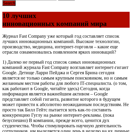
10 лучших
инновационных компаний мира
Журнал Fast Company уже который год составляет список
лучших инновационных компаний. Высокие технологии,
производство, медицина, интернет-торговля – какие еще
отрасли ознаменовались появлением ярких инноваций?
1) Далеко не первый год список самых инновационных
компаний журнала Fast Company возглавляет интернет-гигант
Google. Детище Ларри Пейджа и Сергея Брина сегодня
является не только самым крупным поисковиком, но и самым
желанным местом работы для любого IT-специалиста. (о том,
как работают в Google, читайте здесь) Сегодня, когда
информация является важнейшим активом – Google
представляет собой гиганта, развитие которого в будущем
может привести к абсолютно неожиданным последствиям. Не
просто так Билл Гейтс пытается хоть как-то составить
конкуренцию Гуглу на рынке интернет-рекламы. (пока
безуспешно) В компании, прежде всего, ценится дух
студенчества. Чтобы стимулировать научную деятельность
сотрудников, им выделяется один день в неделю на их личные