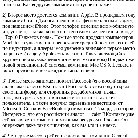
проекты. Какая другая компания поступает так же?
2) Второе место достается компании Apple. В прошедшем году
компания Стива Джобса представила феноменальный гаджет,
под названием iPhone. Этот телефон изменил всю мобильную
индустрию, а также вошел во всевозможные рейтинги, вроде
«Top10 Гаджетов года». Помимо этого продажи компьютеров
Macintosh существенно превосходят средний рост показателей
по индустрии, а плееры iPod уверенно занимают первое место
на рынке. (а еще у Apple есть магазин iTunes, являющийся
крупнейшим музыкальным интернет-магазином) Продажи же
новой операционной системы компании Mac OS X Leopard и
вовсе превзошли все ожидания аналитиков.
3) Третье место занимает портал Facebook (его российским
аналогом является ВКонтакте) Facebook в этом году открыл
свою платформу для сторонних разработчиков, начал
продавать рекламу, в зависимости от контекста анкеты
пользователя, а также получил серьезные инвестиции от
Microsoft. Сегодня FaceBook оценивается в 15 млрд. долларов.
Интересно, что его российский аналог — сайт ВКонтакте уже
сейчас является самым популярным ресурсом в России. Он
опережает даже таких гигантов, как Mail.ru и Яндекс.
4) Четвертое место в рейтинге досталось компании General