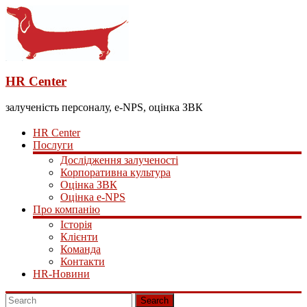
HR Center
залученість персоналу, e-NPS, оцінка ЗВК
HR Center
Послуги
Дослідження залученості
Корпоративна культура
Оцінка ЗВК
Оцінка e-NPS
Про компанію
Історія
Клієнти
Команда
Контакти
HR-Новини
Search