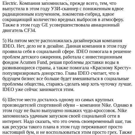
Electric. Компания запомнилась, прежде всего, тем, что
выпустила в этом году УЗИ-сканнер с пониженным вдвое
радиационным излучением, локомотив-гибрид, вдвое
сокращающий количество вредных выбросов в атмосферу.
Также в этом году GE усовершенствовала авиационный
двигатель CF34.
5) На пятом месте расположилась дизайнерская компания
IDEO. Нет, дело не в дизайне. Данная компания в этом году
проявила себя в социальной сфере. IDEO помогала в решение
проблем детского ожирения, работала с инвестиционным
фондом Acumen Fund, решая проблемы доставки воды в
развивающиеся страны, а также помогала «Красному Кресту»
популяризировать донорство. Глава IDEO считает, что в
будущем бизнес все больше будет вмешиваться в социальные
проблемы общества, стараясь сделать мир хоть чуточку лучше.
IDEO уже сейчас занимается этим.
6) Шестое место досталось одному из самых крупных
производителей спортивной обуви – компании Nike. Однако в
этом году не было выпущено никаких чудо-кроссовок. Nike
запомнилась удачным запуском своей социальной сети в
интернет. Надо сказать, что это очень своевременный шаг, так
как ресурсы такого плана в этом году переживают просто
настоящий бум, и не воспользоваться этим просто грех. Также