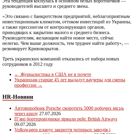
Эта тенденция коснулась в основном белых воротничков —
руководителей высшего и среднего звена.
«Это связано с банкротством предприятий, неблагоприятным
инвестиционным климатом, оттоком инвестиций из Украины,
а также прессингом от контролирующих органов,
приводящих к закрытию малого и среднего бизнеса.
Руководителям, желающим найти новое место, сейчас
нелегко. Чем выше должность, тем труднее найти работу», —
резюмирует Кривокорытов.
Треть украинских компаний отказались от набора новых
сотрудников в 2012 году
←
Журналистика в США не в почете
Украинцам старше 45 лет выдадут ваучеры для смены
профессии
→
HR-Новини
Автовиробник Porsche скоротить 5000 робочих місць
через кризу
27.07.2026
П’яні бортпровідники зірвали рейс British Airways
09.07.2026
Volkswagen планує закриття чотирьох заводів і