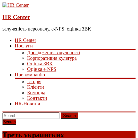
HR Center
залученість персоналу, e-NPS, оцінка ЗВК
HR Center
Послуги
Дослідження залученості
Корпоративна культура
Оцінка ЗВК
Оцінка e-NPS
Про компанію
Історія
Клієнти
Команда
Контакти
HR-Новини
Search
Треть украинских