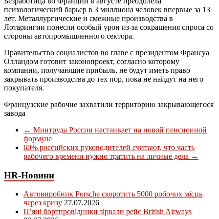
Безработица во Франции в августе преодолела
психологический барьер в 3 миллиона человек впервые за 13
лет. Металлургические и смежные производства в
Лотарингии понесли особый урон из-за сокращения спроса со
стороны автопромышленного сектора.
Правительство социалистов во главе с президентом Франсуа
Олландом готовит законопроект, согласно которому
компании, получающие прибыль, не будут иметь право
закрывать производства до тех пор, пока не найдут на него
покупателя.
Французские рабочие захватили территорию закрывающегося
завода
←
Минтруда России настаивает на новой пенсионной
формуле
60% российских руководителей считают, что часть
рабочего времени нужно тратить на личные дела
→
HR-Новини
Автовиробник Porsche скоротить 5000 робочих місць
через кризу
27.07.2026
П’яні бортпровідники зірвали рейс British Airways