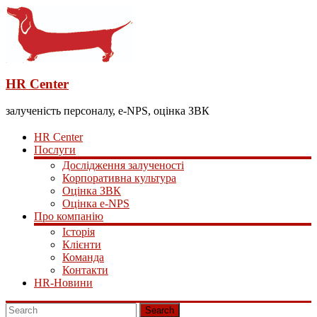
HR Center
залученість персоналу, e-NPS, оцінка ЗВК
HR Center
Послуги
Дослідження залученості
Корпоративна культура
Оцінка ЗВК
Оцінка e-NPS
Про компанію
Історія
Клієнти
Команда
Контакти
HR-Новини
Search