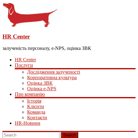
HR Center
залученість персоналу, e-NPS, оцінка ЗВК
HR Center
Послуги
Дослідження залученості
Корпоративна культура
Оцінка ЗВК
Оцінка e-NPS
Про компанію
Історія
Клієнти
Команда
Контакти
HR-Новини
Search