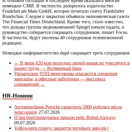
В похожей ситуации в последнее время оказались многие
немецкие СМИ. В частности, разорилось издательство
Frankfurt am Main GmbH, которое печатало газету Frankfurter
Rundschau. Следом о закрытии объявила экономическая газета
The Financial Times Deutschland. Кроме того, стало известно,
что доходы группы медиакомпаний Spiegel начали падать, и
руководство собирается сокращать сотрудников, пишет Focus.
В частности, будут уволены 40 сотрудников телевизионной
редакции.
Немецкое информагентство dapd сокращает треть сотрудников
←
В мире 620 млн молодых людей никак не участвуют в
рынке труда, — Всемирный банк
Украинские ТОП-менеджеры опасаются снижения
зарплаты, а офисные работники — массовых
сокращений
→
HR-Новини
Автовиробник Porsche скоротить 5000 робочих місць
через кризу
27.07.2026
П’яні бортпровідники зірвали рейс British Airways
09.07.2026
Volkswagen планує закриття чотирьох заводів і