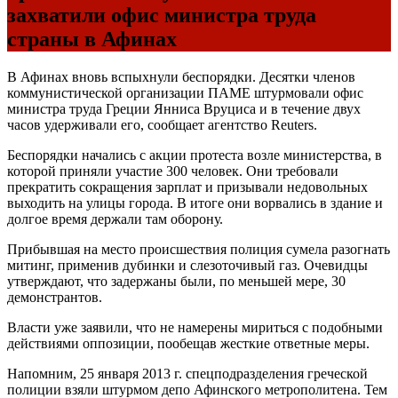
захватили офис министра труда
страны в Афинах
В Афинах вновь вспыхнули беспорядки. Десятки членов
коммунистической организации ПАМЕ штурмовали офис
министра труда Греции Янниса Вруциса и в течение двух
часов удерживали его, сообщает агентство Reuters.
Беспорядки начались с акции протеста возле министерства, в
которой приняли участие 300 человек. Они требовали
прекратить сокращения зарплат и призывали недовольных
выходить на улицы города. В итоге они ворвались в здание и
долгое время держали там оборону.
Прибывшая на место происшествия полиция сумела разогнать
митинг, применив дубинки и слезоточивый газ. Очевидцы
утверждают, что задержаны были, по меньшей мере, 30
демонстрантов.
Власти уже заявили, что не намерены мириться с подобными
действиями оппозиции, пообещав жесткие ответные меры.
Напомним, 25 января 2013 г. спецподразделения греческой
полиции взяли штурмом депо Афинского метрополитена. Тем