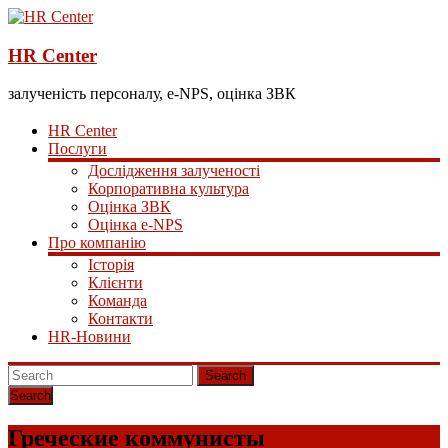
HR Center
залученість персоналу, e-NPS, оцінка ЗВК
HR Center
Послуги
Дослідження залученості
Корпоративна культура
Оцінка ЗВК
Оцінка e-NPS
Про компанію
Історія
Клієнти
Команда
Контакти
HR-Новини
Search
Греческие коммунисты