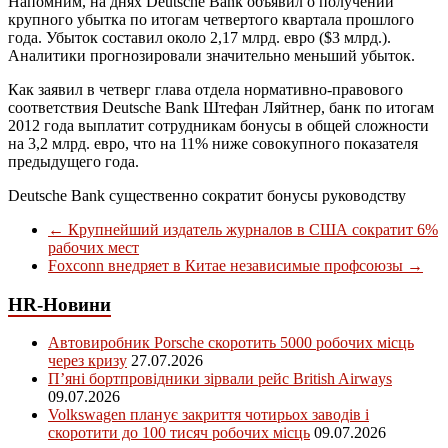
Напомним, на днях Deutsche Bank объявил о получении
крупного убытка по итогам четвертого квартала прошлого
года. Убыток составил около 2,17 млрд. евро ($3 млрд.).
Аналитики прогнозировали значительно меньший убыток.
Как заявил в четверг глава отдела нормативно-правового
соответствия Deutsche Bank Штефан Ляйтнер, банк по итогам
2012 года выплатит сотрудникам бонусы в общей сложности
на 3,2 млрд. евро, что на 11% ниже совокупного показателя
предыдущего года.
Deutsche Bank существенно сократит бонусы руководству
←
Крупнейший издатель журналов в США сократит 6%
рабочих мест
Foxconn внедряет в Китае независимые профсоюзы
→
HR-Новини
Автовиробник Porsche скоротить 5000 робочих місць
через кризу
27.07.2026
П’яні бортпровідники зірвали рейс British Airways
09.07.2026
Volkswagen планує закриття чотирьох заводів і
скоротити до 100 тисяч робочих місць
09.07.2026