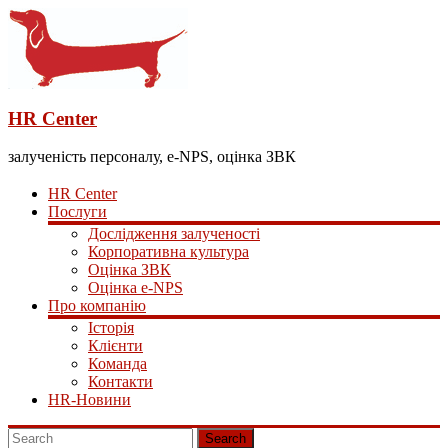
HR Center
залученість персоналу, e-NPS, оцінка ЗВК
HR Center
Послуги
Дослідження залученості
Корпоративна культура
Оцінка ЗВК
Оцінка e-NPS
Про компанію
Історія
Клієнти
Команда
Контакти
HR-Новини
Search