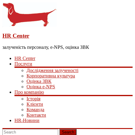
HR Center
залученість персоналу, e-NPS, оцінка ЗВК
HR Center
Послуги
Дослідження залученості
Корпоративна культура
Оцінка ЗВК
Оцінка e-NPS
Про компанію
Історія
Клієнти
Команда
Контакти
HR-Новини
Search