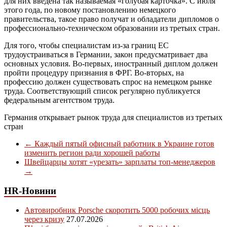
для них введена так называемая «голубая карточка». С июля
этого года, по новому постановлению немецкого
правительства, такое право получат и обладатели дипломов о
профессионально-техническом образовании из третьих стран.
Для того, чтобы специалистам из-за границ ЕС
трудоустраиваться в Германии, закон предусматривает два
основных условия. Во-первых, иностранный диплом должен
пройти процедуру признания в ФРГ. Во-вторых, на
профессию должен существовать спрос на немецком рынке
труда. Соответствующий список регулярно публикуется
федеральным агентством труда.
Германия открывает рынок труда для специалистов из третьих
стран
←
Каждый пятый офисный работник в Украине готов
изменить регион ради хорошей работы
Швейцарцы хотят «урезать» зарплаты топ-менеджеров
→
HR-Новини
Автовиробник Porsche скоротить 5000 робочих місць
через кризу
27.07.2026