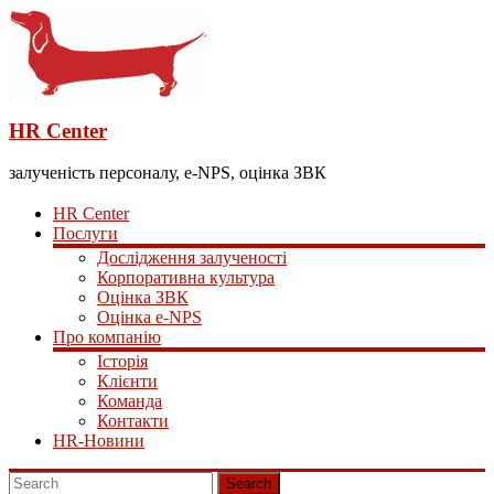
HR Center
залученість персоналу, e-NPS, оцінка ЗВК
HR Center
Послуги
Дослідження залученості
Корпоративна культура
Оцінка ЗВК
Оцінка e-NPS
Про компанію
Історія
Клієнти
Команда
Контакти
HR-Новини
Search