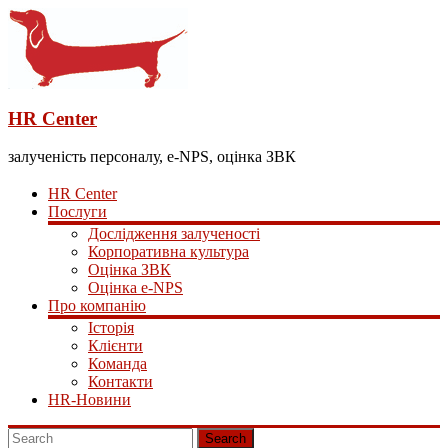
HR Center
залученість персоналу, e-NPS, оцінка ЗВК
HR Center
Послуги
Дослідження залученості
Корпоративна культура
Оцінка ЗВК
Оцінка e-NPS
Про компанію
Історія
Клієнти
Команда
Контакти
HR-Новини
Search