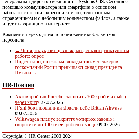
генеральный директор компании T-Systems CIS. Сегодня с
помощью коммуникатора или смартфона в основном
работают с почтой, адресной книгой, телефонным
справочником и с небольшим количеством файлов, а также
ищут информацию в интернете.
Компании переходят на использование мобильников
персонала
←
Четверть украинцев каждый день конфликтуют на
работе: опрос
Подсчитано, во сколько доходы топ-менеджеров
госкомпаний Росии превышают оклад президента
Путина
→
HR-Новини
Автовиробник Porsche скоротить 5000 робочих місць
через кризу
27.07.2026
П’яні бортпровідники зірвали рейс British Airways
09.07.2026
Volkswagen планує закриття чотирьох заводів і
скоротити до 100 тисяч робочих місць
09.07.2026
Copyright © HR Center 2003-2024