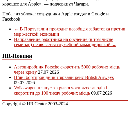
хорошее для Apple», — подчеркнул Чаудри.
Побег из яблока: сотрудники Apple уходят в Google и
Facebook
←
В Португалии проходит всеобщая забастовка против
мер жесткой экономии
Направление работника на обучение (в том числе
семинар) не является служебной командировкой
→
HR-Новини
Автовиробник Porsche скоротить 5000 робочих місць
через кризу
27.07.2026
П’яні бортпровідники зірвали рейс British Airways
09.07.2026
Volkswagen планує закриття чотирьох заводів і
скоротити до 100 тисяч робочих місць
09.07.2026
Copyright © HR Center 2003-2024