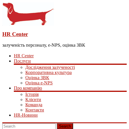
HR Center
залученість персоналу, e-NPS, оцінка ЗВК
HR Center
Послуги
Дослідження залученості
Корпоративна культура
Оцінка ЗВК
Оцінка e-NPS
Про компанію
Історія
Клієнти
Команда
Контакти
HR-Новини
Search