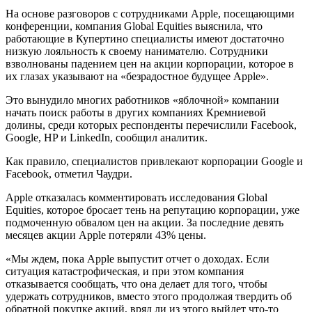
На основе разговоров с сотрудниками Apple, посещающими
конференции, компания Global Equities выяснила, что
работающие в Купертино специалисты имеют достаточно
низкую лояльность к своему нанимателю. Сотрудники
взволнованы падением цен на акции корпорации, которое в
их глазах указывают на «безрадостное будущее Apple».
Это вынудило многих работников «яблочной» компании
начать поиск работы в других компаниях Кремниевой
долины, среди которых респонденты перечислили Facebook,
Google, HP и LinkedIn, сообщил аналитик.
Как правило, специалистов привлекают корпорации Google и
Facebook, отметил Чаудри.
Apple отказалась комментировать исследования Global
Equities, которое бросает тень на репутацию корпорации, уже
подмоченную обвалом цен на акции. За последние девять
месяцев акции Apple потеряли 43% цены.
«Мы ждем, пока Apple выпустит отчет о доходах. Если
ситуация катастрофическая, и при этом компания
отказывается сообщать, что она делает для того, чтобы
удержать сотрудников, вместо этого продолжая твердить об
обратной покупке акций, вряд ли из этого выйдет что-то