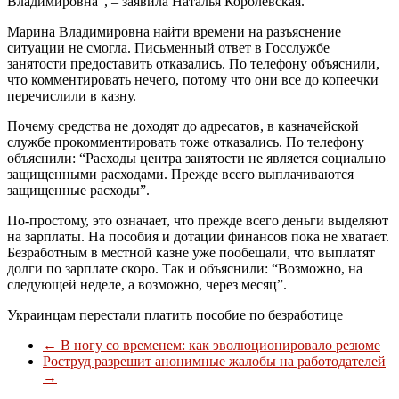
Владимировна”, – заявила Наталья Королевская.
Марина Владимировна найти времени на разъяснение
ситуации не смогла. Письменный ответ в Госслужбе
занятости предоставить отказались. По телефону объяснили,
что комментировать нечего, потому что они все до копеечки
перечислили в казну.
Почему средства не доходят до адресатов, в казначейской
службе прокомментировать тоже отказались. По телефону
объяснили: “Расходы центра занятости не является социально
защищенными расходами. Прежде всего выплачиваются
защищенные расходы”.
По-простому, это означает, что прежде всего деньги выделяют
на зарплаты. На пособия и дотации финансов пока не хватает.
Безработным в местной казне уже пообещали, что выплатят
долги по зарплате скоро. Так и объяснили: “Возможно, на
следующей неделе, а возможно, через месяц”.
Украинцам перестали платить пособие по безработице
←
В ногу со временем: как эволюционировало резюме
Роструд разрешит анонимные жалобы на работодателей
→