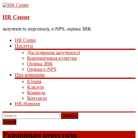
HR Center
залученість персоналу, e-NPS, оцінка ЗВК
HR Center
Послуги
Дослідження залученості
Корпоративна культура
Оцінка ЗВК
Оцінка e-NPS
Про компанію
Історія
Клієнти
Команда
Контакти
HR-Новини
Search
Украинцам перестали