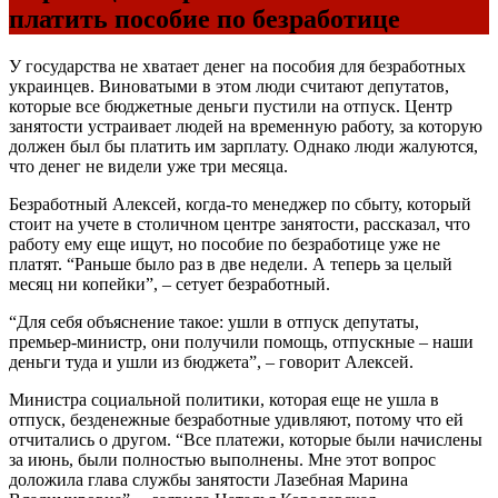
платить пособие по безработице
У государства не хватает денег на пособия для безработных
украинцев. Виноватыми в этом люди считают депутатов,
которые все бюджетные деньги пустили на отпуск. Центр
занятости устраивает людей на временную работу, за которую
должен был бы платить им зарплату. Однако люди жалуются,
что денег не видели уже три месяца.
Безработный Алексей, когда-то менеджер по сбыту, который
стоит на учете в столичном центре занятости, рассказал, что
работу ему еще ищут, но пособие по безработице уже не
платят. “Раньше было раз в две недели. А теперь за целый
месяц ни копейки”, – сетует безработный.
“Для себя объяснение такое: ушли в отпуск депутаты,
премьер-министр, они получили помощь, отпускные – наши
деньги туда и ушли из бюджета”, – говорит Алексей.
Министра социальной политики, которая еще не ушла в
отпуск, безденежные безработные удивляют, потому что ей
отчитались о другом. “Все платежи, которые были начислены
за июнь, были полностью выполнены. Мне этот вопрос
доложила глава службы занятости Лазебная Марина