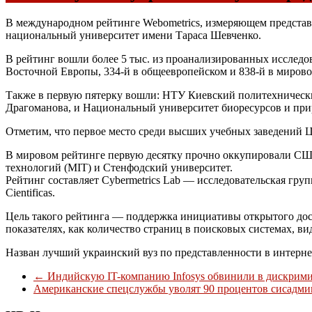
В международном рейтинге Webometrics, измеряющем представл
национальный университет имени Тараса Шевченко.
В рейтинг вошли более 5 тыс. из проанализированных исследо
Восточной Европы, 334-й в общеевропейском и 838-й в мирово
Также в первую пятерку вошли: НТУ Киевский политехническ
Драгоманова, и Национальный университет биоресурсов и пр
Отметим, что первое место среди высших учебных заведений 
В мировом рейтинге первую десятку прочно оккупировали США.
технологий (MIT) и Стенфодский университет.
Рейтинг составляет Cybermetrics Lab — исследовательская груп
Cientificas.
Цель такого рейтинга — поддержка инициативы открытого дос
показателях, как количество страниц в поисковых системах, ви
Назван лучший украинский вуз по представленности в интерне
←
Индийскую IT-компанию Infosys обвинили в дискрим
Американские спецслужбы уволят 90 процентов сисадм