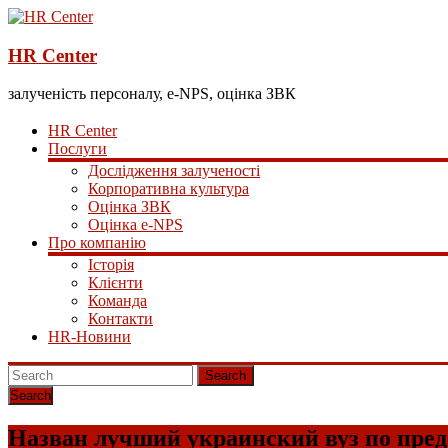
HR Center
залученість персоналу, e-NPS, оцінка ЗВК
HR Center
Послуги
Дослідження залученості
Корпоративна культура
Оцінка ЗВК
Оцінка e-NPS
Про компанію
Історія
Клієнти
Команда
Контакти
HR-Новини
Search
Назван лучший украинский вуз по пред