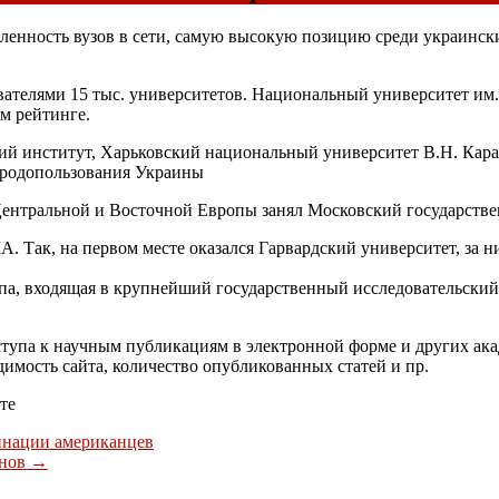
енность вузов в сети, самую высокую позицию среди украински
вателями 15 тыс. университетов. Национальный университет им.
м рейтинге.
ий институт, Харьковский национальный университет В.Н. Кар
иродопользования Украины
Центральной и Восточной Европы занял Московский государстве
 Так, на первом месте оказался Гарвардский университет, за 
па, входящая в крупнейший государственный исследовательский и
тупа к научным публикациям в электронной форме и других ака
димость сайта, количество опубликованных статей и пр.
те
инации американцев
инов
→