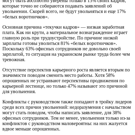
могут быть абсолютно уверены только в 13% своих кадров,
которые точно не собираются подавать заявлений об
увольнении. Скорей всего, не будут увольняться и еще 17%
«белых воротничков».
Основная причина «текучки кадров» — низкая заработная
плата. Как ни крути, а материальное вознаграждение играет
главную роль при трудоустройстве. По причине низкой
зарплаты готовы уволиться 81% «белых воротничков».
Поскольку 63% офисных сотрудников не довольно своей
зарплатой, то ситуация на украинском рынке труда более чем
тревожная.
Отсутствие перспектив карьерного роста является вторым по
значимости поводом сменить место работы. Хотя 58%
опрошенных не устраивают перспективы продвижения по
карьерной лестнице, но только 47% называют это причиной
для увольнения.
Конфликты с руководством также попадают в тройку лидеров
среди всех причин увольнений: недоразумения с начальством
могут стать поводом, чтобы написать заявление, для 38%
офисных сотрудников. Тем не менее, увольнения только из-за
конфликтов с руководством маловероятны: на них жалуется
вдвое меньше опрошенных.