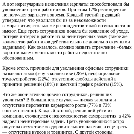
А вот нерегулярные начисления зарплаты способствовали бы
увольнению трети работников. При этом 17% респондентов
не получает зарплату вовремя. Каждый третий трудящий
утверждает, что уволился бы из-за невозможности
саморазвития; столько же респондентов такой возможности не
имеют. Еще треть сотрудников подала бы заявление об уходе,
потеряв интерес к работе из-за неинтересных задач (такое же
количество работников действительно не довольно скучными
заданиями). Как оказалось, сложно назвать стремление «белых
воротничков» сменить место работы недостаточно
обоснованным.
Кроме этого, причиной для увольнения офисные сотрудники
называют атмосферу в коллективе (28%), неофициальное
трудоустройство (22%), отсутствие свободы действий в
принятии решений (18%) и жесткий график работы (15%).
Что же окончательно довело сотрудников, решивших
уволиться? В большинстве случае — низкая зарплата и
отсутствие перспектив карьерного роста (77% и 73%
соответственно). Каждый второй, решивший уйти из
компании, столкнулся с невозможностью саморазвития, а 42%
надоели неинтересные задачи. Треть увольняющихся остро
ощутила отсутствие «оздоровительного пакета», а еще треть
— отсутствие курсов и тренингов. С другой стороны,