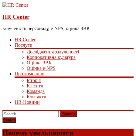
HR Center
залученість персоналу, e-NPS, оцінка ЗВК
HR Center
Послуги
Дослідження залученості
Корпоративна культура
Оцінка ЗВК
Оцінка e-NPS
Про компанію
Історія
Клієнти
Команда
Контакти
HR-Новини
Search
Почему увольняются