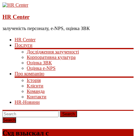
HR Center
залученість персоналу, e-NPS, оцінка ЗВК
HR Center
Послуги
Дослідження залученості
Корпоративна культура
Оцінка ЗВК
Оцінка e-NPS
Про компанію
Історія
Клієнти
Команда
Контакти
HR-Новини
Search
Суд взыскал с