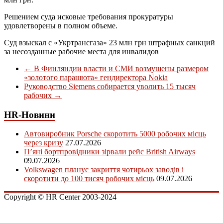
Решением суда исковые требования прокуратуры
удовлетворены в полном объеме.
Суд взыскал с «Укртрансгаза» 23 млн грн штрафных санкций
за несозданные рабочие места для инвалидов
←
В Финляндии власти и СМИ возмущены размером
«золотого парашюта» гендиректора Nokia
Руководство Siemens собирается уволить 15 тысяч
рабочих
→
HR-Новини
Автовиробник Porsche скоротить 5000 робочих місць
через кризу
27.07.2026
П’яні бортпровідники зірвали рейс British Airways
09.07.2026
Volkswagen планує закриття чотирьох заводів і
скоротити до 100 тисяч робочих місць
09.07.2026
Copyright © HR Center 2003-2024