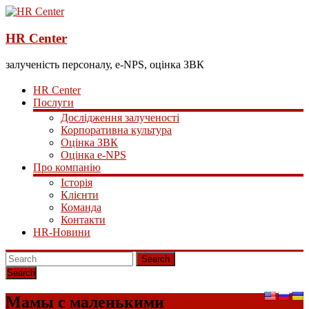
HR Center
залученість персоналу, e-NPS, оцінка ЗВК
HR Center
Послуги
Дослідження залученості
Корпоративна культура
Оцінка ЗВК
Оцінка e-NPS
Про компанію
Історія
Клієнти
Команда
Контакти
HR-Новини
Search
Мамы с маленькими