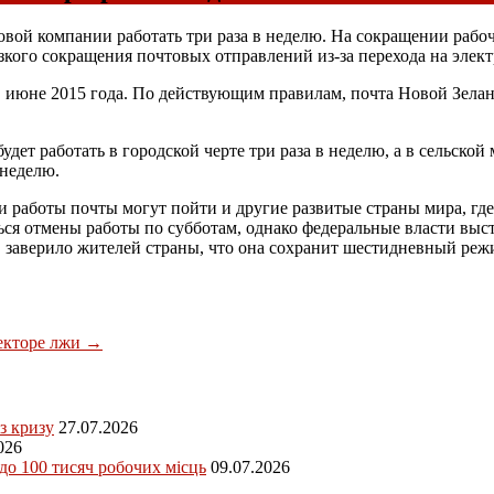
ой компании работать три раза в неделю. На сокращении рабоче
зкого сокращения почтовых отправлений из-за перехода на элек
в июне 2015 года. По действующим правилам, почта Новой Зела
удет работать в городской черте три раза в неделю, а в сельско
неделю.
ни работы почты могут пойти и другие развитые страны мира, г
ься отмены работы по субботам, однако федеральные власти выс
 заверило жителей страны, что она сохранит шестидневный режи
текторе лжи
→
з кризу
27.07.2026
026
 до 100 тисяч робочих місць
09.07.2026