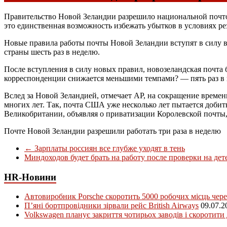
Правительство Новой Зеландии разрешило национальной почтов
это единственная возможность избежать убытков в условиях ре
Новые правила работы почты Новой Зеландии вступят в силу 
страны шесть раз в неделю.
После вступления в силу новых правил, новозеландская почта б
корреспонденции снижается меньшими темпами? — пять раз в 
Вслед за Новой Зеландией, отмечает AP, на сокращение време
многих лет. Так, почта США уже несколько лет пытается добит
Великобритании, объявляя о приватизации Королевской почты,
Почте Новой Зеландии разрешили работать три раза в неделю
←
Зарплаты россиян все глубже уходят в тень
Миндоходов будет брать на работу после проверки на де
HR-Новини
Автовиробник Porsche скоротить 5000 робочих місць чере
П’яні бортпровідники зірвали рейс British Airways
09.07.2
Volkswagen планує закриття чотирьох заводів і скоротити