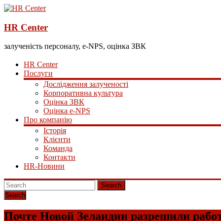
HR Center
залученість персоналу, e-NPS, оцінка ЗВК
HR Center
Послуги
Дослідження залученості
Корпоративна культура
Оцінка ЗВК
Оцінка e-NPS
Про компанію
Історія
Клієнти
Команда
Контакти
HR-Новини
Search
Почте Новой Зеландии разрешили работ