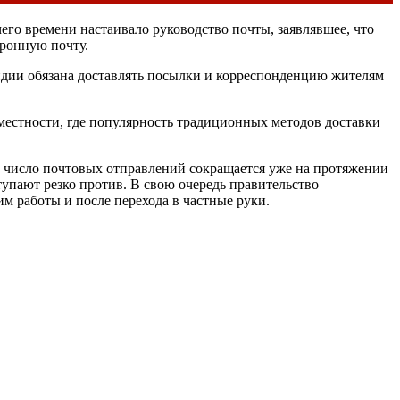
го времени настаивало руководство почты, заявлявшее, что
тронную почту.
ндии обязана доставлять посылки и корреспонденцию жителям
й местности, где популярность традиционных методов доставки
де число почтовых отправлений сокращается уже на протяжении
тупают резко против. В свою очередь правительство
м работы и после перехода в частные руки.