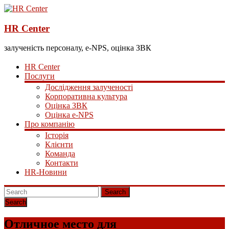
HR Center
залученість персоналу, e-NPS, оцінка ЗВК
HR Center
Послуги
Дослідження залученості
Корпоративна культура
Оцінка ЗВК
Оцінка e-NPS
Про компанію
Історія
Клієнти
Команда
Контакти
HR-Новини
Search
Отличное место для