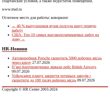
спартанские условия, а также недостаток помещений.
www.trud.ru
Отличное место для работы: коворкинг
←
40 % выпускников вузов полгода ищут первую
работу
США: Топ-10 самых высокооплачиваемых работ на
дому
→
HR-Новини
Автовиробник Porsche скоротить 5000 робочих місць
через кризу
27.07.2026
П’яні бортпровідники зірвали рейс British Airways
09.07.2026
Volkswagen планує закриття чотирьох заводів і
скоротити до 100 тисяч робочих місць
09.07.2026
Copyright © HR Center 2003-2024