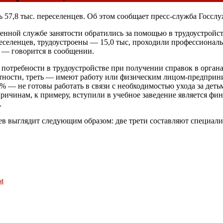
ь 57,8 тыс. переселенцев. Об этом сообщает пресс-служба Госсл
нной службе занятости обратились за помощью в трудоустройст
реселенцев, трудоустроены — 15,0 тыс, проходили профессионал
, — говорится в сообщении.
о потребности в трудоустройстве при получении справок в орган
стности, треть — имеют работу или физическим лицом-предприн
17% — не готовы работать в связи с необходимостью ухода за д
ричинам, к примеру, вступили в учебное заведение является ф
.
ев выглядит следующим образом: две трети составляют специал
м