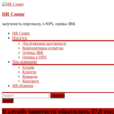
HR Center
залученість персоналу, e-NPS, оцінка ЗВК
HR Center
Послуги
Дослідження залученості
Корпоративна культура
Оцінка ЗВК
Оцінка e-NPS
Про компанію
Історія
Клієнти
Команда
Контакти
HR-Новини
Search
В службу занятости обратились 57,8 ты