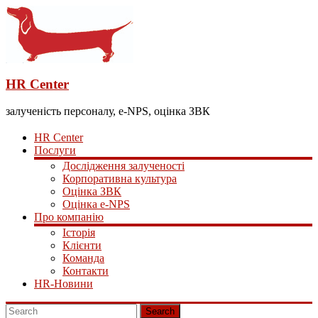
HR Center
залученість персоналу, e-NPS, оцінка ЗВК
HR Center
Послуги
Дослідження залученості
Корпоративна культура
Оцінка ЗВК
Оцінка e-NPS
Про компанію
Історія
Клієнти
Команда
Контакти
HR-Новини
Search