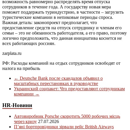
возможность равномерно распределять время отпуска
сотрудников в течение года. А государству новая мера
поможет поддержать туриндустрию, в частности – загрузить
туристические компании в непиковые периоды спроса.
Важная деталь: законопроект предполагает, что
предоставление средств на отпуск сотруднику и членам его
семьи – это не обязанность работодателя, а его право, поэтому
логично предположить, что данная инициатива коснется не
всех работающих россиян.
zarplata.ru
РФ: Расходы компаний на отдых сотрудников освободят от
налога на прибыль
←
Deutsche Bank после скандалов объявил о
масштабных перестановках в руководстве
Украинский соцпакет: Что предоставляют сотрудникам
компании
→
HR-Новини
Автовиробник Porsche скоротить 5000 робочих місць
через кризу
27.07.2026
П’яні бортпровідники зірвали рейс British Airways