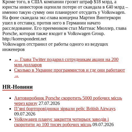
Кроме того, в США компании грозит штраф $18 млрд, а
юристы инвесторов оценили потери от скандала в €40 млрд –
именно такую сумму они планируют отсудить у Volkswagen.
На фоне скандала экс-глава концерна Мартин Винтеркорн
ушел в отставку, против него в Германии начато
расследование. Его преемником стал Маттиас Мюллер, глава
Porsche, которая также входит в Volkswagen Group.
http://korrespondent.net
Volkswagen отстранил от работы одного из ведущих
инженеров
←
Глава Twitter подарил сотрудникам акции на 200
млн.долларов
Сколько в Украине программистов и где они работают
→
HR-Новини
Автовиробник Porsche скоротить 5000 робочих місць
через кризу
27.07.2026
П’яні бортпровідники зірвали рейс British Airways
09.07.2026
Volkswagen планує закриття чотирьох заводів і
скоротити до 100 тисяч робочих місць
09.07.2026