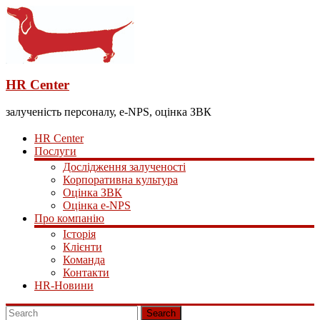
HR Center
залученість персоналу, e-NPS, оцінка ЗВК
HR Center
Послуги
Дослідження залученості
Корпоративна культура
Оцінка ЗВК
Оцінка e-NPS
Про компанію
Історія
Клієнти
Команда
Контакти
HR-Новини
Search