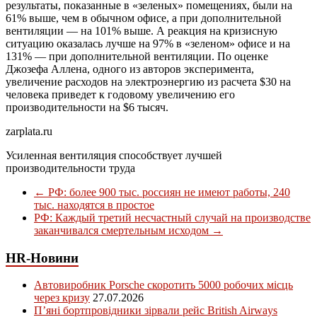
результаты, показанные в «зеленых» помещениях, были на
61% выше, чем в обычном офисе, а при дополнительной
вентиляции — на 101% выше. А реакция на кризисную
ситуацию оказалась лучше на 97% в «зеленом» офисе и на
131% — при дополнительной вентиляции. По оценке
Джозефа Аллена, одного из авторов эксперимента,
увеличение расходов на электроэнергию из расчета $30 на
человека приведет к годовому увеличению его
производительности на $6 тысяч.
zarplata.ru
Усиленная вентиляция способствует лучшей
производительности труда
←
РФ: более 900 тыс. россиян не имеют работы, 240
тыс. находятся в простое
РФ: Каждый третий несчастный случай на производстве
заканчивался смертельным исходом
→
HR-Новини
Автовиробник Porsche скоротить 5000 робочих місць
через кризу
27.07.2026
П’яні бортпровідники зірвали рейс British Airways