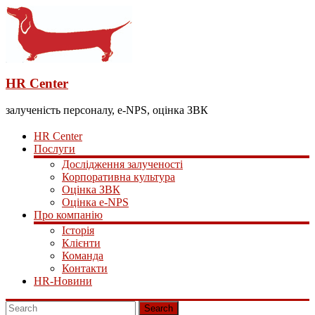
HR Center
залученість персоналу, e-NPS, оцінка ЗВК
HR Center
Послуги
Дослідження залученості
Корпоративна культура
Оцінка ЗВК
Оцінка e-NPS
Про компанію
Історія
Клієнти
Команда
Контакти
HR-Новини
Search