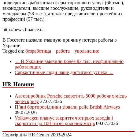
подверглись работники сферы торговли и услуг (66 тыс.),
законодатели, высшие госслужащие, руководители и
менеджеры (58 тыс.), а также представители простейших
профессий (57 тыс.).
http://news.finance.ua
В Госстате назвали главную причину потери работы в
Украине
Tagged on:
безработица
работа
увольнение
←
В Украине выявили более 82 тыс. неофициально
работающих
Саркастичные люди чаще достигают успеха
→
HR-Новини
Автовиробник Porsche скоротить 5000 робочих місць
через кризу
27.07.2026
П’яні бортпровідники зірвали рейс British Airways
09.07.2026
Volkswagen планує закриття чотирьох заводів і
скоротити до 100 тисяч робочих місць
09.07.2026
Copyright © HR Center 2003-2024