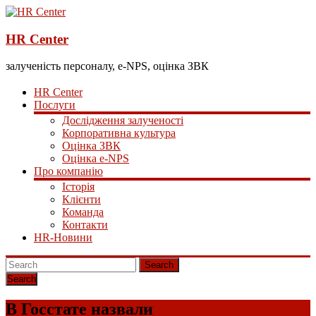
HR Center
залученість персоналу, e-NPS, оцінка ЗВК
HR Center
Послуги
Дослідження залученості
Корпоративна культура
Оцінка ЗВК
Оцінка e-NPS
Про компанію
Історія
Клієнти
Команда
Контакти
HR-Новини
Search
В Госстате назвали