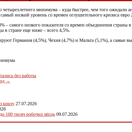
до четырехлетнего минимума – куда быстрее, чем того ожидали 
– самый низкий уровень со времен оглушительного кризиса евро 201
,3% – самого низкого показателя со времен объединения страны 
ы в стране еще ниже – всего 4,5%.
уют Германия (4,5%), Чехия (4,7%) и Мальта (5,1%), а самые вы
инимума
тались без работы
год
→
з кризу
27.07.2026
026
 до 100 тисяч робочих місць
09.07.2026