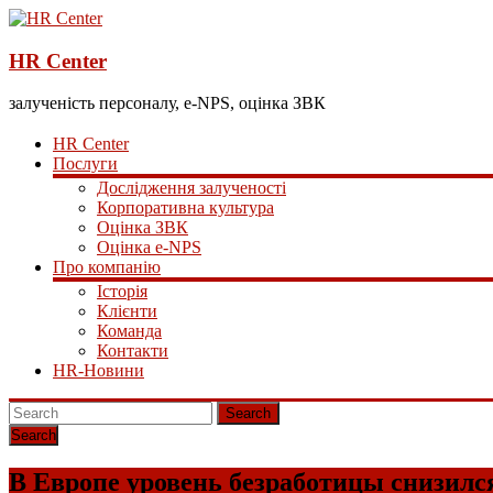
HR Center
залученість персоналу, e-NPS, оцінка ЗВК
HR Center
Послуги
Дослідження залученості
Корпоративна культура
Оцінка ЗВК
Оцінка e-NPS
Про компанію
Історія
Клієнти
Команда
Контакти
HR-Новини
Search
В Европе уровень безработицы снизилс