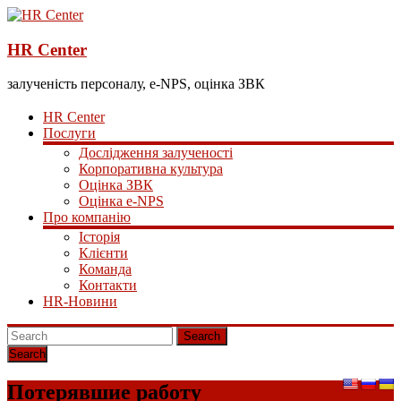
HR Center
залученість персоналу, e-NPS, оцінка ЗВК
HR Center
Послуги
Дослідження залученості
Корпоративна культура
Оцінка ЗВК
Оцінка e-NPS
Про компанію
Історія
Клієнти
Команда
Контакти
HR-Новини
Search
Потерявшие работу