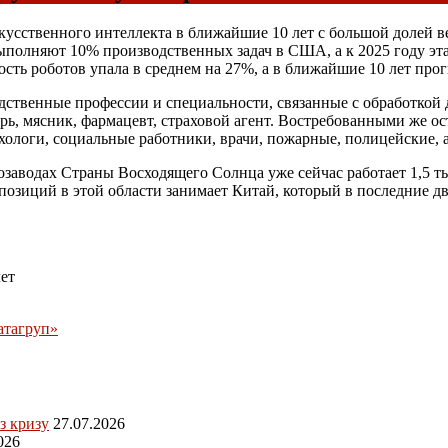
кусственного интеллекта в ближайшие 10 лет с большой долей в
ыполняют 10% производственных задач в США, а к 2025 году эт
сть роботов упала в среднем на 27%, а в ближайшие 10 лет про
дственные профессии и специальности, связанные с обработкой 
арь, мясник, фармацевт, страховой агент. Востребованными же о
хологи, социальные работники, врачи, пожарные, полицейские,
заводах Страны Восходящего Солнца уже сейчас работает 1,5 тыс
озиций в этой области занимает Китай, который в последние дв
лет
атагруп»
з кризу
27.07.2026
026