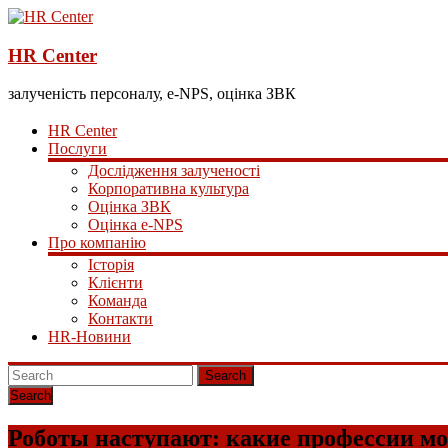
HR Center
залученість персоналу, e-NPS, оцінка ЗВК
HR Center
Послуги
Дослідження залученості
Корпоративна культура
Оцінка ЗВК
Оцінка e-NPS
Про компанію
Історія
Клієнти
Команда
Контакти
HR-Новини
Search
Роботы наступают: какие профессии мог