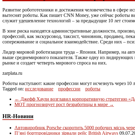
Развитие робототехники и достижения человечества в сфере ис
вытеснят роботы. Как пишет CNN Money, уже сейчас роботы в
служит удешевление технологий – за предыдущие 10 лет стоимо
В зоне риска находятся административные должности, произво
профессий, как экскурсовод, таксист, чиновник, продавец, пек
сопереживание и социальное взаимодействие. Среди них – пси
Лидер мировой роботизации труда – Япония. Например, на авто
выше среднемирового показателя. Также одну из лидирующих п
рынке и создает четверть мирового спроса на них.
zarplata.ru
Роботы наступают: какие профессии могут исчезнуть через 10 
Tagged on:
исследование
профессии
роботы
←
Джефф Хаули возглавил корпоративную стратегию «Д
МОТ прогнозирует рост безработицы в мире
→
HR-Новини
Автовиробник Porsche скоротить 5000 робочих місць чере
П’яні бортпровідники зірвали рейс British Airways
09.07.2