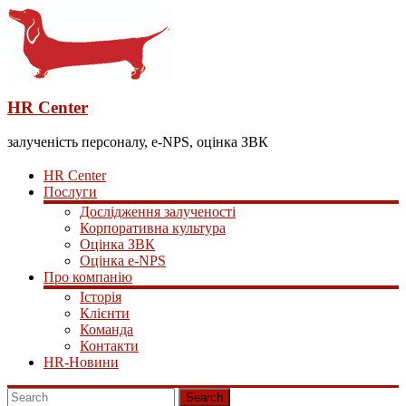
HR Center
залученість персоналу, e-NPS, оцінка ЗВК
HR Center
Послуги
Дослідження залученості
Корпоративна культура
Оцінка ЗВК
Оцінка e-NPS
Про компанію
Історія
Клієнти
Команда
Контакти
HR-Новини
Search