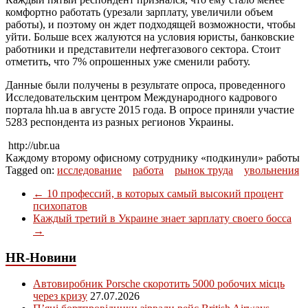
комфортно работать (урезали зарплату, увеличили объем
работы), и поэтому он ждет подходящей возможности, чтобы
уйти. Больше всех жалуются на условия юристы, банковские
работники и представители нефтегазового сектора. Стоит
отметить, что 7% опрошенных уже сменили работу.
Данные были получены в результате опроса, проведенного
Исследовательским центром Международного кадрового
портала hh.ua в августе 2015 года. В опросе приняли участие
5283 респондента из разных регионов Украины.
http://ubr.ua
Каждому второму офисному сотруднику «подкинули» работы
Tagged on:
исследование
работа
рынок труда
увольнения
←
10 профессий, в которых самый высокий процент
психопатов
Каждый третий в Украине знает зарплату своего босса
→
HR-Новини
Автовиробник Porsche скоротить 5000 робочих місць
через кризу
27.07.2026