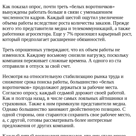
Как показал опрос, почти треть «белых воротничков»
вынуждены работать больше в связи с уменьшением
численности кадров. Каждый шестой ощутил увеличение
объема работы вследствие роста количества заказов. Прежде
всего это представители медиа и телекоммуникаций, а также
работники агросектора. Еще у 7% произошел карьерный рост,
который предполагает расширение обязанностей.
Треть опрошенных утверждают, что их объем работы не
изменился. Каждому восьмому снизили нагрузку, поскольку
компания переживает сложные времена. А одного из ста
отправили в отпуск за свой счет.
Несмотря на относительную стабилизацию рынка труда и
снижение срока поиска работы, большинство «белых
воротничков» продолжают держаться за рабочие места.
Согласно опросу, каждый седьмой дорожит своей работой.
Как и полгода назад, в числе самых лояльных айтишники и
страховики. Также к ним примкнули представители медиа.
Однако большинство занимают двойственную позицию. С
одной стороны, они стараются сохранить свое рабочее место,
а, с другой, готовы рассматривать более интересные
предложения от других компаний.
Каждый пятый респондент признался, что ему стало менее