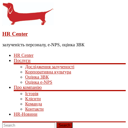
HR Center
залученість персоналу, e-NPS, оцінка ЗВК
HR Center
Послуги
Дослідження залученості
Корпоративна культура
Оцінка ЗВК
Оцінка e-NPS
Про компанію
Історія
Клієнти
Команда
Контакти
HR-Новини
Search