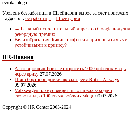
evrokatalog.eu
Уровень безработицы в Швейцарии вырос за счет приезжих
Tagged on:
безработица
Швейцария
←
Главный исполнительный директор Google получил
рекордную премию
Великобритания: Какие профессии признаны самыми
устойчивыми к кризису?
→
HR-Новини
Автовиробник Porsche скоротить 5000 робочих місць
через кризу
27.07.2026
П’яні бортпровідники зірвали рейс British Airways
09.07.2026
Volkswagen планує закриття чотирьох заводів і
скоротити до 100 тисяч робочих місць
09.07.2026
Copyright © HR Center 2003-2024