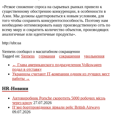
«Резкое снижение спроса на сырьевых рынках привело к
существенному обострению конкуренции, в особенности в
Азии. Мы должны адаптироваться к новым условиям, для
того чтобы сохранить конкурентоспособность. Поэтому нам
необходимо оптимизировать нашу производственную сеть по
всему миру и сократить количество объектов, производящих
аналогичные или идентичные продукты».
http://ubr.ua
Siemens сообщил о масштабном сокращении
Tagged on:
Siemens
германия
сокращения
увольнения
←
Глава американского подразделения Volkswagen
подал в отставку
Украинцы считают IТ-компании одним из лучших мест
работы
→
HR-Новини
Автовиробник Porsche скоротить 5000 робочих місць
через кризу
27.07.2026
П’яні бортпровідники зірвали рейс British Airways
09.07.2026