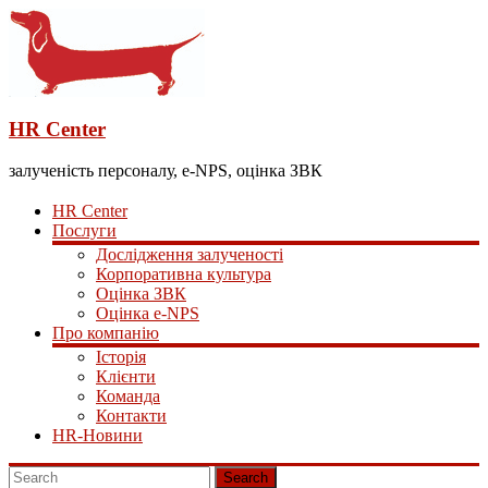
HR Center
залученість персоналу, e-NPS, оцінка ЗВК
HR Center
Послуги
Дослідження залученості
Корпоративна культура
Оцінка ЗВК
Оцінка e-NPS
Про компанію
Історія
Клієнти
Команда
Контакти
HR-Новини
Search