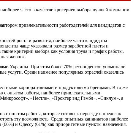
 наиболее часто в качестве критериев выбора лучшей компании
фактором привлекательности работодателей для кандидатов с
остей роста и развития, наиболее часто кандидаты
понденты чаще указывали размер заработной платы и
 такие критерии выбора как условия труда и график работы.
чная жизнь».
елями Украины. При этом более 70% респондентов упоминали
ные услуги. Среди наименее популярных отраслей оказались
вестными корпоративными и продуктовыми брендами. В то же
ов с опытом работы, наиболее привлекательными
«Майкрософт», «Нестле», «Проктер энд Гэмбл», «Сиклум», а
ов с опытом работы, которые готовы к переезду в пределах
смотреть эту возможность. Среди опытных кандидатов наиболее
 (66%) и Одессу (61%) как приоритетные пункты назначения.