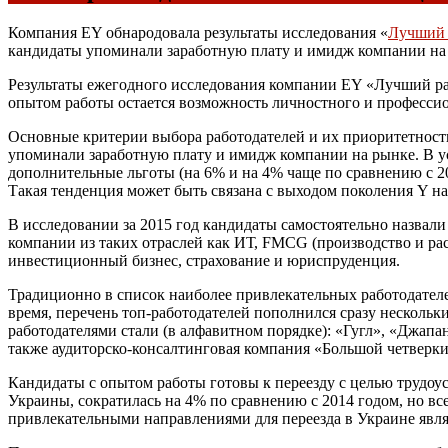
Компания EY обнародовала результаты исследования «
Лучший 
кандидаты упоминали заработную плату и имидж компании на
Результаты ежегодного исследования компании EY «Лучший раб
опытом работы остается возможность личностного и профессио
Основные критерии выбора работодателей и их приоритетность
упоминали заработную плату и имидж компании на рынке. В у
дополнительные льготы (на 6% и на 4% чаще по сравнению с 20
Такая тенденция может быть связана с выходом поколения Y на
В исследовании за 2015 год кандидаты самостоятельно назвал
компании из таких отраслей как ИТ, FMCG (производство и ра
инвестиционный бизнес, страхование и юриспруденция.
Традиционно в список наиболее привлекательных работодате
время, перечень топ-работодателей пополнился сразу нескол
работодателями стали (в алфавитном порядке): «Гугл», «Джап
также аудиторско-консалтинговая компания «Большой четверки
Кандидаты с опытом работы готовы к переезду с целью трудоуст
Украины, сократилась на 4% по сравнению с 2014 годом, но вс
привлекательными направлениями для переезда в Украине явля