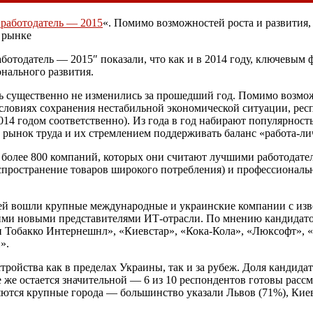
работодатель — 2015
«. Помимо возможностей роста и развития,
 рынке
отодатель — 2015″ показали, что как и в 2014 году, ключевым 
нального развития.
 существенно не изменились за прошедший год. Помимо возможн
словиях сохранения нестабильной экономической ситуации, рес
14 годом соответственно). Из года в год набирают популярность
 рынок труда и их стремлением поддерживать баланс «работа-ли
и более 800 компаний, которых они считают лучшими работодат
спространение товаров широкого потребления) и профессиональ
лей вошли крупные международные и украинские компании с из
ькими новыми представителями ИТ-отрасли. По мнению кандидат
ан Тобакко Интернешнл», «Киевстар», «Кока-Кола», «Люксофт», 
».
ройства как в пределах Украины, так и за рубеж. Доля кандидат
е же остается значительной — 6 из 10 респондентов готовы рас
ются крупные города — большинство указали Львов (71%), Киев