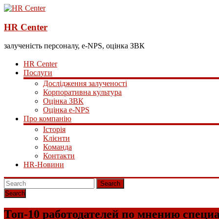
HR Center
залученість персоналу, e-NPS, оцінка ЗВК
HR Center
Послуги
Дослідження залученості
Корпоративна культура
Оцінка ЗВК
Оцінка e-NPS
Про компанію
Історія
Клієнти
Команда
Контакти
HR-Новини
Search
Топ-10 работодателей по мнению специ