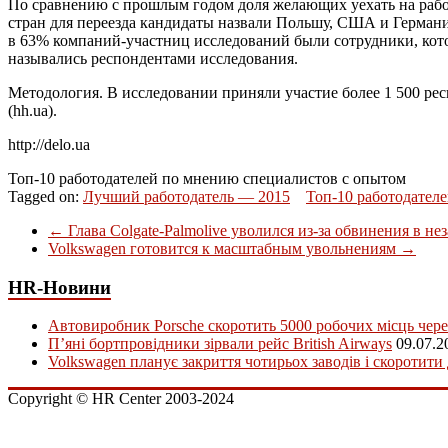
По сравнению с прошлым годом доля желающих уехать на работ
стран для переезда кандидаты назвали Польшу, США и Германи
в 63% компаний-участниц исследований были сотрудники, котор
назывались респондентами исследования.
Методология. В исследовании приняли участие более 1 500 ре
(hh.ua).
http://delo.ua
Топ-10 работодателей по мнению специалистов с опытом
Tagged on:
Лучший работодатель — 2015
Топ-10 работодател
←
Глава Colgate-Palmolive уволился из-за обвинения в н
Volkswagen готовится к масштабным увольнениям
→
HR-Новини
Автовиробник Porsche скоротить 5000 робочих місць чере
П’яні бортпровідники зірвали рейс British Airways
09.07.2
Volkswagen планує закриття чотирьох заводів і скоротити
Copyright © HR Center 2003-2024