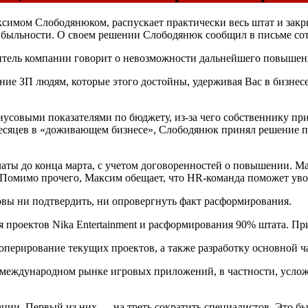
ксимом Слободянюком, распускает практически весь штат и закры
рибыльности. О своем решении Слободянюк сообщил в письме со
дитель компании говорит о невозможности дальнейшего повышен
ние ЗП людям, которые этого достойны, удерживая Вас в бизне
нусовыми показателями по бюджету, из-за чего собственнику п
 месяцев в «доживающем бизнесе», Слободянюк принял решение
латы до конца марта, с учетом договоренностей о повышении. М
. Помимо прочего, Максим обещает, что HR-команда поможет ув
товы ни подтвердить, ни опровергнуть факт расформирования.
 проектов Nika Entertainment и расформирования 90% штата. П
 оперирование текущих проектов, а также разработку основной 
 международном рынке игровых приложений, в частности, усло
ации. Первый из них — на треть сократить специалистов. Это 