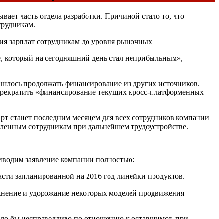
вает часть отдела разработки. Причиной стало то, что
трудникам.
ия зарплат сотрудникам до уровня рыночных.
се, который на сегодняшний день стал неприбыльным», —
ришлось продолжать финансирование из других источников.
 прекратить «финансирование текущих кросс-платформенных
арт станет последним месяцем для всех сотрудников компании
оленным сотрудникам при дальнейшем трудоустройстве.
риводим заявление компании полностью:
части запланированной на 2016 год линейки продуктов.
жнение и удорожание некоторых моделей продвижения
было бы несправедливо по отношению к оставшимся, при