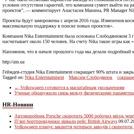
условии отсутствия гарантий, что компания сумеет выйти на р
проектов”, — комментирует Анастасия Манина, PR Manager Nika
Проекты будут заморожены с апреля 2016 года. Изменения косн
максимальную поддержку в поиске новых проектов».
Компания Nika Enterntainment была основана Слободянюком 3 г
насчитывает около 150 человек. На счету Nika такие игры как 
Напомним, что в начале прошлого года мы делали подробный м
http://ain.ua
Геймдев-студия Nika Entertainment сокращает 90% штата и зак
Tagged on:
Nika Enterntainment
Максим Слободянюк
сокращ
←
Volkswagen готовится к масштабным увольнениям
Ученые обнаружили связь между физическими параметра
HR-Новини
Автовиробник Porsche скоротить 5000 робочих місць чере
П’яні бортпровідники зірвали рейс British Airways
09.07.2
Volkswagen планує закриття чотирьох заводів і скоротити