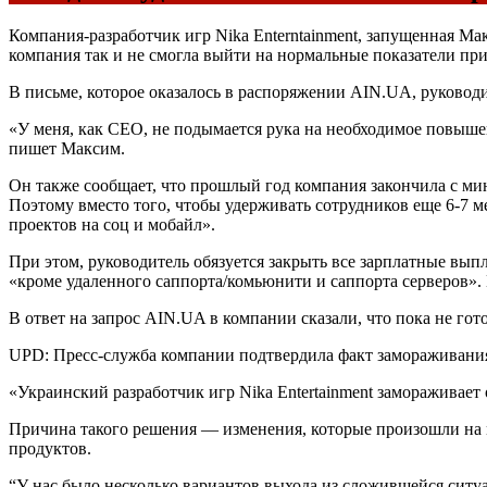
Компания-разработчик игр Nika Enterntainment, запущенная Ма
компания так и не смогла выйти на нормальные показатели п
В письме, которое оказалось в распоряжении AIN.UA, руково
«У меня, как СЕО, не подымается рука на необходимое повыше
пишет Максим.
Он также сообщает, что прошлый год компания закончила с ми
Поэтому вместо того, чтобы удерживать сотрудников еще 6-7
проектов на соц и мобайл».
При этом, руководитель обязуется закрыть все зарплатные вып
«кроме удаленного саппорта/комьюнити и саппорта серверов»
В ответ на запрос AIN.UA в компании сказали, что пока не го
UPD: Пресс-служба компании подтвердила факт замораживания
«Украинский разработчик игр Nika Entertainment замораживает
Причина такого решения — изменения, которые произошли на
продуктов.
“У нас было несколько вариантов выхода из сложившейся ситу