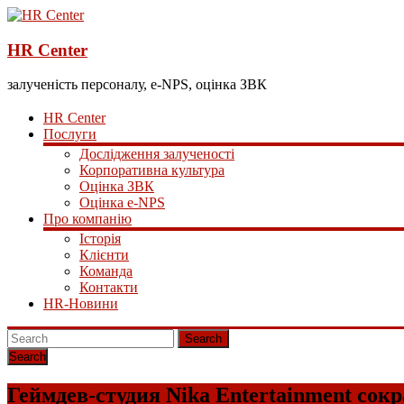
HR Center
залученість персоналу, e-NPS, оцінка ЗВК
HR Center
Послуги
Дослідження залученості
Корпоративна культура
Оцінка ЗВК
Оцінка e-NPS
Про компанію
Історія
Клієнти
Команда
Контакти
HR-Новини
Search
Геймдев-студия Nika Entertainment со