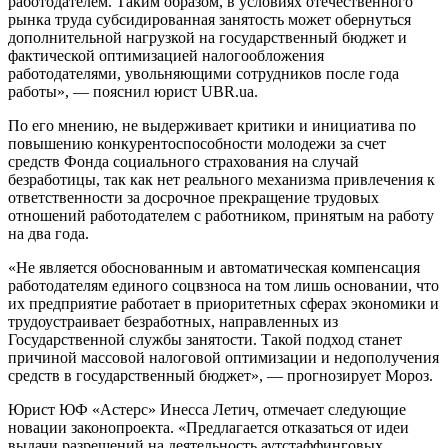
работодателем. Таким образом, в условиях отечественного
рынка труда субсидированная занятость может обернуться
дополнительной нагрузкой на государственный бюджет и
фактической оптимизацией налогообложения
работодателями, увольняющими сотрудников после года
работы», — пояснил юрист UBR.ua.
По его мнению, не выдерживает критики и инициатива по
повышению конкурентоспособности молодежи за счет
средств Фонда социального страхования на случай
безработицы, так как нет реального механизма привлечения к
ответственности за досрочное прекращение трудовых
отношений работодателем с работником, принятым на работу
на два года.
«Не является обоснованным и автоматическая компенсация
работодателям единого соцвзноса на том лишь основании, что
их предприятие работает в приоритетных сферах экономики и
трудоустраивает безработных, направленных из
Государственной службы занятости. Такой подход станет
причиной массовой налоговой оптимизации и недополучения
средств в государственный бюджет», — прогнозирует Мороз.
Юрист ЮФ «Астерс» Инесса Летич, отмечает следующие
новации законопроекта. «Предлагается отказаться от идеи
выдачи разрешений на деятельность аутстаффинговых