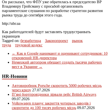
Он рассказал, что ФПУ уже обратилась к председателю ВР
Владимиру Гройсману с просьбой организовать
парламентские слушания по разработке стратегии развития
рынка труда до сентября этого года.
http://ubr.ua
Как работодателей будут заставлять трудоустраивать
украинцев
Tagged on:
безработица
Законопроект
рынок
труда
трудовой кодекс
←
Как в Google нанимают и оценивают сотрудников: 10
откровений HR-директора
Немецкий автопром обещает создать тысячи рабочих
мест в Украине
→
HR-Новини
Автовиробник Porsche скоротить 5000 робочих місць
через кризу
27.07.2026
П’яні бортпровідники зірвали рейс British Airways
09.07.2026
Volkswagen планує закриття чотирьох заводів і
скоротити до 100 тисяч робочих місць
09.07.2026