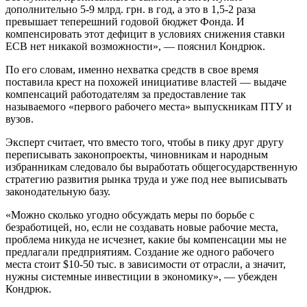
дополнительно 5-9 млрд. грн. в год, а это в 1,5-2 раза
превышает теперешний годовой бюджет Фонда. И
компенсировать этот дефицит в условиях снижения ставки
ЕСВ нет никакой возможности», — пояснил Кондрюк.
По его словам, именно нехватка средств в свое время
поставила крест на похожей инициативе властей — выдаче
компенсаций работодателям за предоставление так
называемого «первого рабочего места» выпускникам ПТУ и
вузов.
Эксперт считает, что вместо того, чтобы в пику друг другу
переписывать законопроекты, чиновникам и народным
избранникам следовало бы выработать общегосударственную
стратегию развития рынка труда и уже под нее выписывать
законодательную базу.
«Можно сколько угодно обсуждать меры по борьбе с
безработицей, но, если не создавать новые рабочие места,
проблема никуда не исчезнет, какие бы компенсации мы не
предлагали предприятиям. Создание же одного рабочего
места стоит $10-50 тыс. в зависимости от отрасли, а значит,
нужны системные инвестиции в экономику», — убежден
Кондрюк.