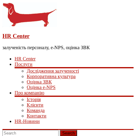
HR Center
залученість персоналу, e-NPS, оцінка ЗВК
HR Center
Послуги
Дослідження залученості
Корпоративна культура
Оцінка ЗВК
Оцінка e-NPS
Про компанію
Історія
Клієнти
Команда
Контакти
HR-Новини
Search