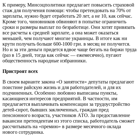
К примеру, Минсоцполитики предлагает повысить страховой
стаж для получения помощи: чтобы претендовать на 70% от
зарплаты, нужно будет отработать 20 лет, а не 10, как сейчас.
Кроме того, чиновников обвиняют в попытке ограничить
сроки и размеры выплат по безработице. Они хотят привязать
все расчеты к средней зарплате, а она может оказаться
меньшей, чем получают многие украинцы. В итоге как ни
крути получать больше 600-1000 грн. в месяц не получится.
Но и за эти деньги придется вдвое чаще бегать на биржи труда
(раз в 15 дней, тогда как сейчас — ежемесячно), пугают
общественность народные избранники.
Пристроят всех
В своем варианте закона «О занятости» депутаты предлагают
поистине райскую жизнь и для работодателей, и для их
подчиненных. Особенно любовно выписаны пункты,
касающиеся интересов предприятий. В частности, им
предлагается выплачивать компенсации за трудоустройство
детей-сирот, бывших заключенных, граждан пред
пенсионного возраста, участников АТО. За предоставление
вакансии претендентам из этого списка, работодатель сможет
рассчитывать на «премию» в размере месячного оклада
нового сотрудника.