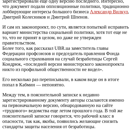
зарегистрировали еще одну версию последнего. Интересно,
что документ подали оппозиционные политики, традиционно
лоббирующие интересы большого бизнеса
Александр Вилкул
,
Дмитрий Колесников и Дмитрий Шпенов.
И сам их законопроект, по сути, является попыткой исправить
вариант министерства социальной политики, хотя тот еще не
то, что не принят в целом, но даже не утвержден
правительством.
Более того, как рассказал UBR.ua заместитель главы
Федерации профсоюзов и председатель правления Фонда
социального страхования на случай безработицы Сергей
Кондрюк, «последней версии министерского законопроекта
никто из профильной общественности не видел».
Его несколько раз переписывали, в каком виде он в итоге
попал в Кабмин — непонятно.
Между тем, в пояснительной записке к недавно
зарегистрированному документу авторы ссылаются именно
на первоначальную версию, обнародованную на сайте
«трудового» ведомства еще летом прошлого года. В той же
пояснительной записке говорится, что рабочий класс в
опасности, так как, якобы, появились желающие снизить
стандарты защиты населения от безработицы.