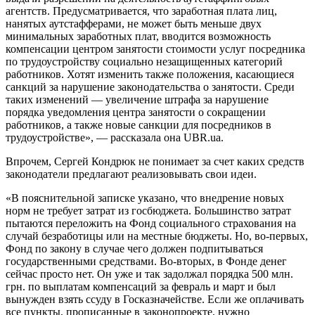
агентств. Предусматривается, что заработная плата лиц,
нанятых аутстафферами, не может быть меньше двух
минимальных заработных плат, вводится возможность
компенсации центром занятости стоимости услуг посредника
по трудоустройству социально незащищенных категорий
работников. Хотят изменить также положения, касающиеся
санкций за нарушение законодательства о занятости. Среди
таких изменений — увеличение штрафа за нарушение
порядка уведомления центра занятости о сокращении
работников, а также новые санкции для посредников в
трудоустройстве», — рассказала она UBR.ua.
Впрочем, Сергей Кондрюк не понимает за счет каких средств
законодатели предлагают реализовывать свои идеи.
«В пояснительной записке указано, что внедрение новых
норм не требует затрат из госбюджета. Большинство затрат
пытаются переложить на Фонд социального страхования на
случай безработицы или на местные бюджеты. Но, во-первых,
Фонд по закону в случае чего должен подпитываться
государственными средствами. Во-вторых, в Фонде денег
сейчас просто нет. Он уже и так задолжал порядка 500 млн.
грн. по выплатам компенсаций за февраль и март и был
вынужден взять ссуду в Госказначействе. Если же оплачивать
все пункты, прописанные в законопроекте, нужно