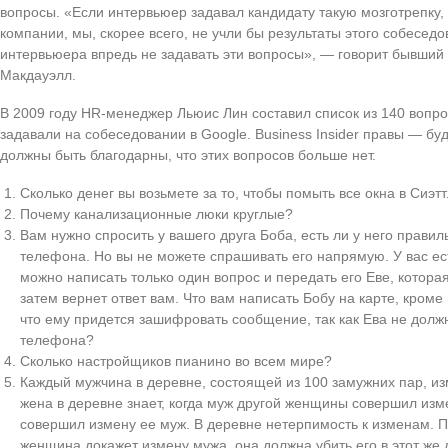
вопросы. «Если интервьюер задавал кандидату такую мозготрепку,
компании, мы, скорее всего, не учли бы результаты этого собесед
интервьюера впредь не задавать эти вопросы», — говорит бывший 
Макдауэлл.
В 2009 году HR-менеджер Льюис Лин составил список из 140 вопро
задавали на собеседовании в Google. Business Insider правы — б
должны быть благодарны, что этих вопросов больше нет.
Сколько денег вы возьмете за то, чтобы помыть все окна в Сиэт
Почему канализационные люки круглые?
Вам нужно спросить у вашего друга Боба, есть ли у него прави
телефона. Но вы не можете спрашивать его напрямую. У вас ест
можно написать только один вопрос и передать его Еве, которая
затем вернет ответ вам. Что вам написать Бобу на карте, кроме 
что ему придется зашифровать сообщение, так как Ева не долж
телефона?
Сколько настройщиков пианино во всем мире?
Каждый мужчина в деревне, состоящей из 100 замужних пар, и
жена в деревне знает, когда муж другой женщины совершил измен
совершил измену ее муж. В деревне нетерпимость к изменам. П
женщина докажет измену мужа, она должна убить его в этот же