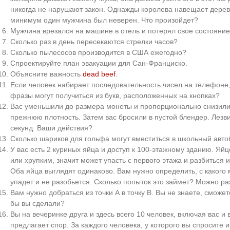
никогда не нарушают закон. Однажды королева навещает деревн
минимум один мужчина был неверен. Что произойдет?
Мужчина врезался на машине в отель и потерял свое состояние
Сколько раз в день пересекаются стрелки часов?
Сколько пылесосов производится в США ежегодно?
Спроектируйте план эвакуации для Сан-Франциско.
Объясните важность
dead beef
.
Если человек набирает последовательность чисел на телефоне
фразы могут получиться из букв, расположенных на кнопках?
Вас уменьшили до размера монеты и пропорционально снизили 
прежнюю плотность. Затем вас бросили в пустой блендер. Лезви
секунд. Ваши действия?
Сколько шариков для гольфа могут вместиться в школьный авто
У вас есть 2 куриных яйца и доступ к 100-этажному зданию. Яй
или хрупким, значит может упасть с первого этажа и разбиться и
Оба яйца выглядят одинаково. Вам нужно определить, с какого
упадет и не разобьется. Сколько попыток это займет? Можно ра
Вам нужно добраться из точки А в точку В. Вы не знаете, сможет
бы вы сделали?
Вы на вечеринке друга и здесь всего 10 человек, включая вас и 
предлагает спор. За каждого человека, у которого вы спросите и