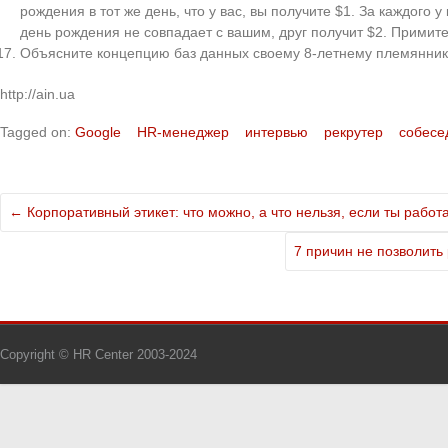
рождения в тот же день, что у вас, вы получите $1. За каждого у
день рождения не совпадает с вашим, друг получит $2. Примите
Объясните концепцию баз данных своему 8-летнему племянни
http://ain.ua
Tagged on:
Google
HR-менеджер
интервью
рекрутер
собесе
←
Корпоративный этикет: что можно, а что нельзя, если ты работ
7 причин не позволить
Copyright © HR Center 2003-2024