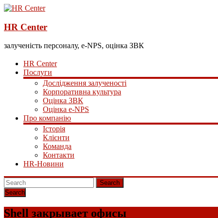
HR Center
залученість персоналу, e-NPS, оцінка ЗВК
HR Center
Послуги
Дослідження залученості
Корпоративна культура
Оцінка ЗВК
Оцінка e-NPS
Про компанію
Історія
Клієнти
Команда
Контакти
HR-Новини
Search
Shell закрывает офисы