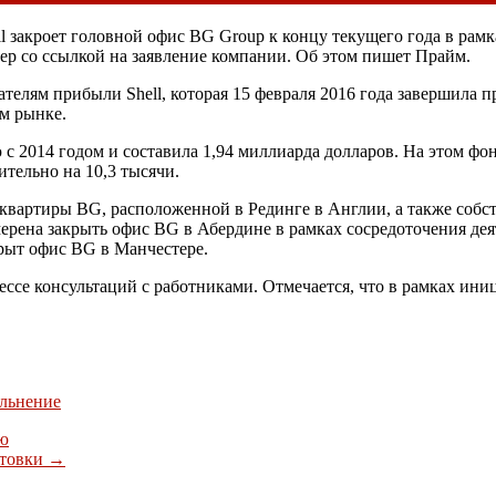
ll закроет головной офис BG Group к концу текущего года в ра
тер со ссылкой на заявление компании. Об этом пишет Прайм.
телям прибыли Shell, которая 15 февраля 2016 года завершила п
м рынке.
ию с 2014 годом и составила 1,94 миллиарда долларов. На этом 
тельно на 10,3 тысячи.
аб-квартиры BG, расположенной в Рединге в Англии, а также со
мерена закрыть офис BG в Абердине в рамках сосредоточения де
крыт офис BG в Манчестере.
оцессе консультаций с работниками. Отмечается, что в рамках и
льнение
лю
стовки
→