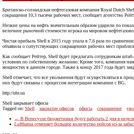
Британско-голландская нефтегазовая компания Royal Dutch She
сокращения 10,3 тысячи рабочих мест, сообщает агентство Рей
Низкие цены на нефть значительным образом ударили по показа
величине рыночной стоимости игрока на мировом нефтегазово
Чистая прибыль Shell в 2015 году упала в 7,6 раза по сравнен
объявила о сопутствующих сокращениях рабочих мест приблизи
Как сообщает Рейтер, Shell будет предлагать сотрудникам шт
условиях по собственному желанию. Кроме того, компания на
мощностях в данном городе. Также к концу 2017 года будет за
Shell отмечает, что все увольнения будут осуществляться в пр
них будут связаны с процессом интеграции компании с BG.
http://ubr.ua
Shell закрывает офисы
Tagged on:
Shell
закрытие офисов
офисы
сокращение
уво
←
В Венесуэле бюджетники будут работать 2 дня в неде
Lufthansa отменяет большое количество рейсов из-за заба