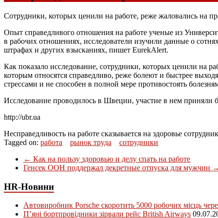
Сотрудники, которых ценили на работе, реже жаловались на пр
Опыт справедливого отношения на работе ученые из Универси
в рабочих отношениях, исследователи изучили данные о сотнях
штрафах и других взысканиях, пишет EurekAlert.
Как показало исследование, сотрудники, которых ценили на раб
которым относятся справедливо, реже болеют и быстрее выходя
стрессами и не способен в полной мере противостоять болезням
Исследование проводилось в Швеции, участие в нем приняли бо
http://ubr.ua
Несправедливость на работе сказывается на здоровье сотрудни
Tagged on:
работа
рынок труда
сотрудники
←
Как на пользу здоровью и делу спать на работе
Генсек ООН поддержал декретные отпуска для мужчин
HR-Новини
Автовиробник Porsche скоротить 5000 робочих місць чере
П’яні бортпровідники зірвали рейс British Airways
09.07.2