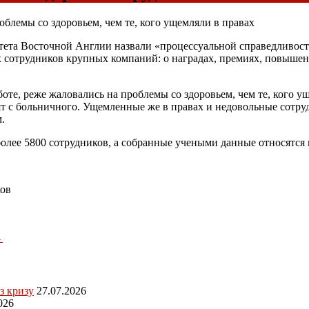
облемы со здоровьем, чем те, кого ущемляли в правах
тета Восточной Англии назвали «процессуальной справедливост
 сотрудников крупных компаний: о наградах, премиях, повышени
оте, реже жаловались на проблемы со здоровьем, чем те, кого у
т с больничного. Ущемленные же в правах и недовольные сотруд
.
лее 5800 сотрудников, а собранные учеными данные относятся к
ков
→
з кризу
27.07.2026
026