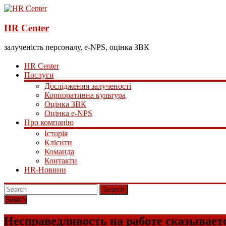
HR Center
залученість персоналу, e-NPS, оцінка ЗВК
HR Center
Послуги
Дослідження залученості
Корпоративна культура
Оцінка ЗВК
Оцінка e-NPS
Про компанію
Історія
Клієнти
Команда
Контакти
HR-Новини
Search
Несправедливость на работе сказываетс