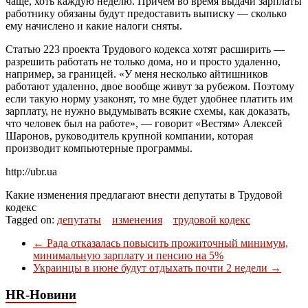
чаще, хоть каждую неделю. Причем во время выдачи зарплаты
работнику обязаны будут предоставить выписку — сколько
ему начислено и какие налоги сняты.
Статью 223 проекта Трудового кодекса хотят расширить —
разрешить работать не только дома, но и просто удаленно,
например, за границей. «У меня несколько айтишников
работают удаленно, двое вообще живут за рубежом. Поэтому
если такую норму узаконят, то мне будет удобнее платить им
зарплату, не нужно выдумывать всякие схемы, как доказать,
что человек был на работе», — говорит «Вестям» Алексей
Шаронов, руководитель крупной компании, которая
производит компьютерные программы.
http://ubr.ua
Какие изменения предлагают внести депутаты в Трудовой
кодекс
Tagged on:
депутаты
изменения
трудовой кодекс
←
Рада отказалась повысить прожиточный минимум,
минимальную зарплату и пенсию на 5%
Украинцы в июне будут отдыхать почти 2 недели
→
HR-Новини