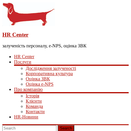
HR Center
залученість персоналу, e-NPS, оцінка ЗВК
HR Center
Послуги
Дослідження залученості
Корпоративна культура
Оцінка ЗВК
Оцінка e-NPS
Про компанію
Історія
Клієнти
Команда
Контакти
HR-Новини
Search