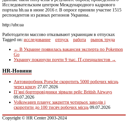
Исследовательским центром Международного кадрового
портала hh.ua в июне 2016 г. В опросе приняли участие 1515
респондентов из разных регионов Украины.
http://ubr.ua
Работодатели массово отказывают украинцам в отпусках
Tagged on:
исследование
отпуск
работа
рынок труда
←
В Украине появилась вакансия эксперта по Pokemon
Go
Украину покинули почти 9 тыс. IT-специалистов
→
HR-Новини
Автовиробник Porsche скоротить 5000 робочих місць
через кризу
27.07.2026
П’яні бортпровідники зірвали рейс British Airways
09.07.2026
Volkswagen планує закриття чотирьох заводів і
скоротити до 100 тисяч робочих місць
09.07.2026
Copyright © HR Center 2003-2024