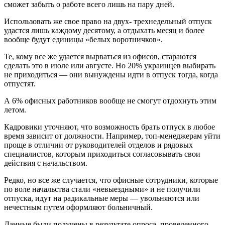
сможет забыть о работе всего лишь на пару дней.
Использовать же свое право на двух- трехнедельный отпуск
удастся лишь каждому десятому, а отдыхать месяц и более
вообще будут единицы «белых воротничков».
Те, кому все же удается вырваться из офисов, стараются
сделать это в июле или августе. Но 20% украинцев выбирать
не приходиться — они вынуждены идти в отпуск тогда, когда
отпустят.
А 6% офисных работников вообще не смогут отдохнуть этим
летом.
Кадровики уточняют, что возможность брать отпуск в любое
время зависит от должности. Например, топ-менеджерам уйти
проще в отличии от руководителей отделов и рядовых
специалистов, которым приходиться согласовывать свои
действия с начальством.
Редко, но все же случается, что офисные сотрудники, которые
по воле начальства стали «невыездными» и не получили
отпуска, идут на радикальные меры — увольняются или
нечестным путем оформляют больничный.
Данные были получены в результате опроса, проведенного