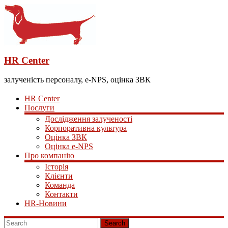
HR Center
залученість персоналу, e-NPS, оцінка ЗВК
HR Center
Послуги
Дослідження залученості
Корпоративна культура
Оцінка ЗВК
Оцінка e-NPS
Про компанію
Історія
Клієнти
Команда
Контакти
HR-Новини
Search