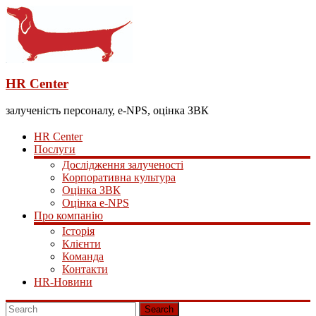
HR Center
залученість персоналу, e-NPS, оцінка ЗВК
HR Center
Послуги
Дослідження залученості
Корпоративна культура
Оцінка ЗВК
Оцінка e-NPS
Про компанію
Історія
Клієнти
Команда
Контакти
HR-Новини
Search