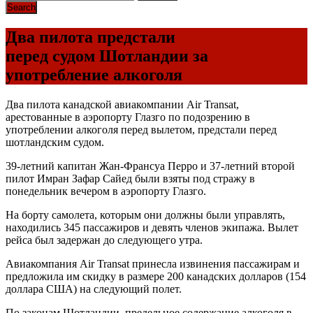
Два пилота предстали
перед судом Шотландии за
употребление алкоголя
Два пилота канадской авиакомпании Air Transat,
арестованные в аэропорту Глазго по подозрению в
употреблении алкоголя перед вылетом, предстали перед
шотландским судом.
39-летний капитан Жан-Франсуа Перро и 37-летний второй
пилот Имран Зафар Сайед были взяты под стражу в
понедельник вечером в аэропорту Глазго.
На борту самолета, которым они должны были управлять,
находились 345 пассажиров и девять членов экипажа. Вылет
рейса был задержан до следующего утра.
Авиакомпания Air Transat принесла извинения пассажирам и
предложила им скидку в размере 200 канадских долларов (154
доллара США) на следующий полет.
По законам Шотландии, предельное содержание алкоголя в