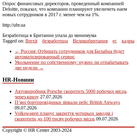
Опрос финансовых директоров, проведенный компанией
Deloitte, показал, что компании планируют увеличить наем
новых сотрудников в 2017 г. менее чем на 1%.
http://ubr.ua
Безработица в Британии упала до минимума
Tagged on:
Brexit
безработица
Великобритания
ес
кадры
←
Россия: Отбирать сотрудников для Билайна будет
автоматизированный сервис
Увольнение по собственному: нужно ли отрабатывать
две недели
→
HR-Новини
Автовиробник Porsche скоротить 5000 робочих місць
через кризу
27.07.2026
П’яні бортпровідники зірвали рейс British Airways
09.07.2026
Volkswagen планує закриття чотирьох заводів і
скоротити до 100 тисяч робочих місць
09.07.2026
Copyright © HR Center 2003-2024