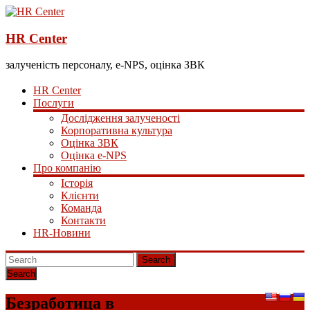
HR Center
залученість персоналу, e-NPS, оцінка ЗВК
HR Center
Послуги
Дослідження залученості
Корпоративна культура
Оцінка ЗВК
Оцінка e-NPS
Про компанію
Історія
Клієнти
Команда
Контакти
HR-Новини
Search
Безработица в