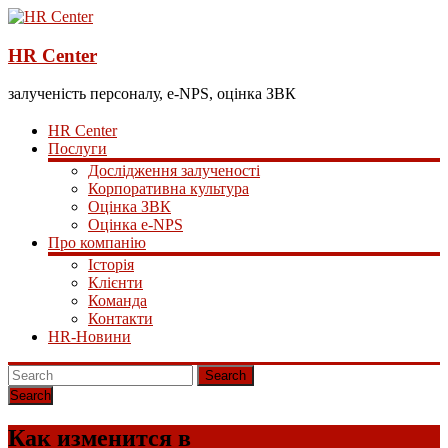
HR Center
залученість персоналу, e-NPS, оцінка ЗВК
HR Center
Послуги
Дослідження залученості
Корпоративна культура
Оцінка ЗВК
Оцінка e-NPS
Про компанію
Історія
Клієнти
Команда
Контакти
HR-Новини
Search
Как изменится в