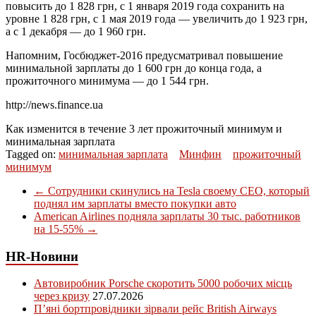
повысить до 1 828 грн, с 1 января 2019 года сохранить на
уровне 1 828 грн, с 1 мая 2019 года — увеличить до 1 923 грн,
а с 1 декабря — до 1 960 грн.
Напомним, Госбюджет-2016 предусматривал повышение
минимальной зарплаты до 1 600 грн до конца года, а
прожиточного минимума — до 1 544 грн.
http://news.finance.ua
Как изменится в течение 3 лет прожиточный минимум и
минимальная зарплата
Tagged on:
минимальная зарплата
Минфин
прожиточный
минимум
←
Сотрудники скинулись на Tesla своему СЕО, который
поднял им зарплаты вместо покупки авто
American Airlines подняла зарплаты 30 тыс. работников
на 15-55%
→
HR-Новини
Автовиробник Porsche скоротить 5000 робочих місць
через кризу
27.07.2026
П’яні бортпровідники зірвали рейс British Airways