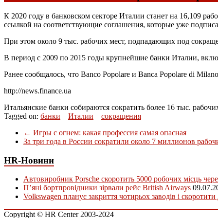
К 2020 году в банковском секторе Италии станет на 16,109 ра
ссылкой на соответствующие соглашения, которые уже подпис
При этом около 9 тыс. рабочих мест, подпадающих под сокраще
В период с 2009 по 2015 годы крупнейшие банки Италии, включая 
Ранее сообщалось, что Banco Popolare и Banca Popolare di Milano
http://news.finance.ua
Итальянские банки собираются сократить более 16 тыс. рабочих
Tagged on:
банки
Италии
сокращения
←
Игры с огнем: какая профессия самая опасная
За три года в России сократили около 7 миллионов рабо
HR-Новини
Автовиробник Porsche скоротить 5000 робочих місць чере
П’яні бортпровідники зірвали рейс British Airways
09.07.2
Volkswagen планує закриття чотирьох заводів і скоротити
Copyright © HR Center 2003-2024