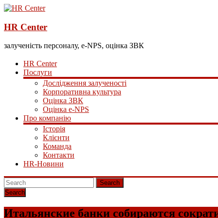
HR Center
залученість персоналу, e-NPS, оцінка ЗВК
HR Center
Послуги
Дослідження залученості
Корпоративна культура
Оцінка ЗВК
Оцінка e-NPS
Про компанію
Історія
Клієнти
Команда
Контакти
HR-Новини
Search
Итальянские банки собираются сократит