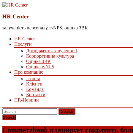
HR Center
залученість персоналу, e-NPS, оцінка ЗВК
HR Center
Послуги
Дослідження залученості
Корпоративна культура
Оцінка ЗВК
Оцінка e-NPS
Про компанію
Історія
Клієнти
Команда
Контакти
HR-Новини
Search
Commerzbank планирует сократить бол