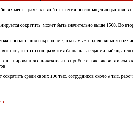
очих мест в рамках своей стратегии по сокращению расходов на
ланируется сократить, может быть значительно выше 1500. Во вт
может попасть под сокращение, тем самым подняв возможное чис
вит новую стратегию развития банка на заседании наблюдательн
у запланированного показателя по прибыли, так как во втором к
ов.
сократить среди своих 100 тыс. сотрудников около 9 тыс. рабоч
т
ла