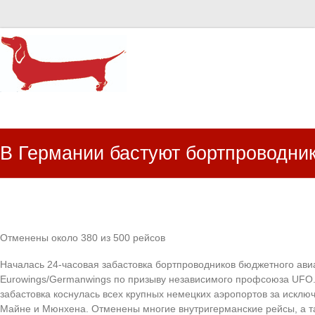
HR Center
залученість персоналу, e-NPS, оцінка ЗВК
В Германии бастуют бортпроводни
Отменены около 380 из 500 рейсов
Началась 24-часовая забастовка бортпроводников бюджетного ави
Eurowings/Germanwings по призыву независимого профсоюза UFO. В
забастовка коснулась всех крупных немецких аэропортов за искл
Майне и Мюнхена. Отменены многие внутригерманские рейсы, а т