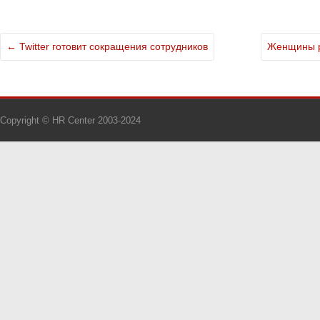
←
Twitter готовит сокращения сотрудников
Женщины р
Copyright © HR Center 2003-2024