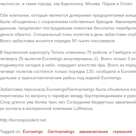
частности, в такие города, как Барселона, Москва, Париж и Сплит.
Обе компании, которые являются дочерними предприятиями концер
были объединены с сохранением собственных брендов. Авиаперев
данным, предлагают пострадавшим клиентам бесплатно переброни
деньги обратно. Специальный план полетов в день забастовки опуб
Всего забастовка коснется порядка 50 тысяч пассажиров.
В берлинском аэропорту Тегель отменены 70 рейсов, в Гамбурге и
четверга 25 вылетов Eurowings аннулированы 11. Всего только 3 и
поднимутся сегодня в небо, передает агентство dpa. Всего из пор
четверг полетов состоятся только порядка 120, сообщили в Eurowi
дальние и трансатлантические рейсы под маркой Eurowings.
Забастовка персонала Eurowings/Germanwings была объявлена посл
переговоры по вопросу о тарифах между бортпроводниками и руко
Спор длится уже более трех лет. Сотрудники бюджетных авиалини
их коллеги в материнской компании Lufthansa.
http://korrespondent.net
Tagged on:
Eurowings
Germanwings
авиакомпании
германия