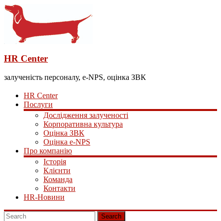
HR Center
залученість персоналу, e-NPS, оцінка ЗВК
HR Center
Послуги
Дослідження залученості
Корпоративна культура
Оцінка ЗВК
Оцінка e-NPS
Про компанію
Історія
Клієнти
Команда
Контакти
HR-Новини
Search