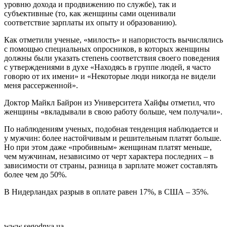
уровню дохода и продвижению по службе), так и
субъективные (то, как женщины сами оценивали
соответствие зарплаты их опыту и образованию).
Как отметили ученые, «милость» и напористость вычислялись
с помощью специальных опросников, в которых женщины
должны были указать степень соответствия своего поведения
с утверждениями в духе «Находясь в группе людей, я часто
говорю от их имени» и «Некоторые люди никогда не видели
меня рассерженной».
Доктор Майкл Байрон из Университета Хайфы отметил, что
женщины «вкладывали в свою работу больше, чем получали».
По наблюдениям ученых, подобная тенденция наблюдается и
у мужчин: более настойчивым и решительным платят больше.
Но при этом даже «пробивным» женщинам платят меньше,
чем мужчинам, независимо от черт характера последних – в
зависимости от страны, разница в зарплате может составлять
более чем до 50%.
В Нидерландах разрыв в оплате равен 17%, в США – 35%.
www.segodnya.ua