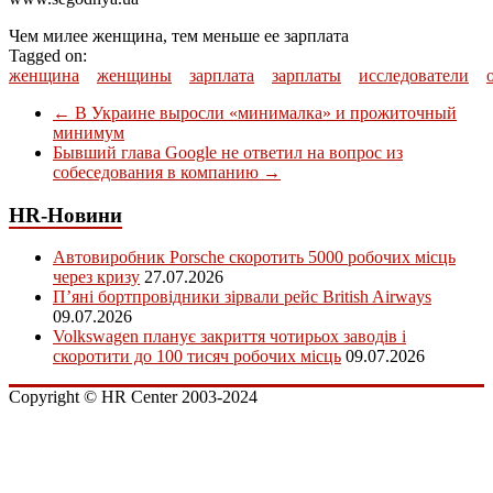
Чем милее женщина, тем меньше ее зарплата
Tagged on:
женщина
женщины
зарплата
зарплаты
исследователи
←
В Украине выросли «минималка» и прожиточный
минимум
Бывший глава Google не ответил на вопрос из
собеседования в компанию
→
HR-Новини
Автовиробник Porsche скоротить 5000 робочих місць
через кризу
27.07.2026
П’яні бортпровідники зірвали рейс British Airways
09.07.2026
Volkswagen планує закриття чотирьох заводів і
скоротити до 100 тисяч робочих місць
09.07.2026
Copyright © HR Center 2003-2024