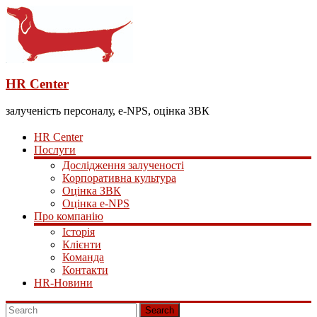
HR Center
залученість персоналу, e-NPS, оцінка ЗВК
HR Center
Послуги
Дослідження залученості
Корпоративна культура
Оцінка ЗВК
Оцінка e-NPS
Про компанію
Історія
Клієнти
Команда
Контакти
HR-Новини
Search