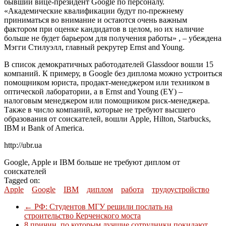
бывший вице-президент Google по персоналу.
«Академические квалификации будут по-прежнему
приниматься во внимание и остаются очень важным
фактором при оценке кандидатов в целом, но их наличие
больше не будет барьером для получения работы» , – убеждена
Мэгги Стилуэлл, главный рекрутер Ernst and Young.
В список демократичных работодателей Glassdoor вошли 15
компаний. К примеру, в Google без диплома можно устроиться
помощником юриста, продакт-менеджером или техником в
оптической лаборатории, а в Ernst and Young (EY) –
налоговым менеджером или помощником риск-менеджера.
Также в число компаний, которые не требуют высшего
образования от соискателей, вошли Apple, Hilton, Starbucks,
IBM и Bank of America.
http://ubr.ua
Google, Apple и IBM больше не требуют диплом от
соискателей
Tagged on:
Apple
Google
IBM
диплом
работа
трудоустройство
←
РФ: Студентов МГУ решили послать на
строительство Керченского моста
8 причин, по которым лучшие сотрудники покидают