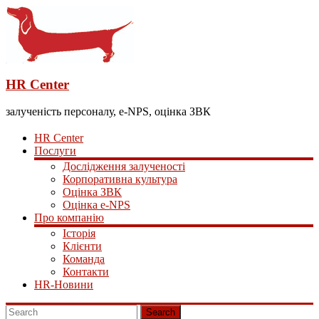
HR Center
залученість персоналу, e-NPS, оцінка ЗВК
HR Center
Послуги
Дослідження залученості
Корпоративна культура
Оцінка ЗВК
Оцінка e-NPS
Про компанію
Історія
Клієнти
Команда
Контакти
HR-Новини
Search