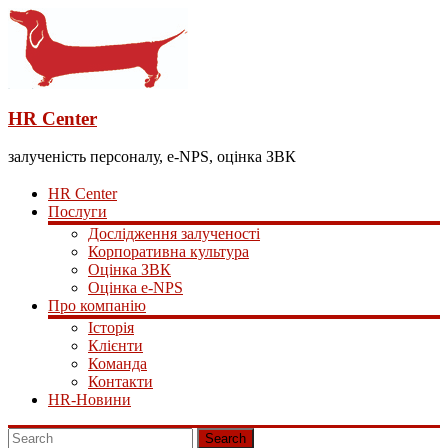
HR Center
залученість персоналу, e-NPS, оцінка ЗВК
HR Center
Послуги
Дослідження залученості
Корпоративна культура
Оцінка ЗВК
Оцінка e-NPS
Про компанію
Історія
Клієнти
Команда
Контакти
HR-Новини
Search