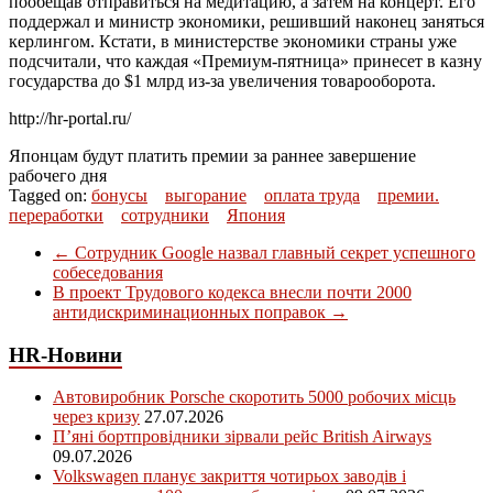
пообещав отправиться на медитацию, а затем на концерт. Его
поддержал и министр экономики, решивший наконец заняться
керлингом. Кстати, в министерстве экономики страны уже
подсчитали, что каждая «Премиум-пятница» принесет в казну
государства до $1 млрд из-за увеличения товарооборота.
http://hr-portal.ru/
Японцам будут платить премии за раннее завершение
рабочего дня
Tagged on:
бонусы
выгорание
оплата труда
премии.
переработки
сотрудники
Япония
←
Сотрудник Google назвал главный секрет успешного
собеседования
В проект Трудового кодекса внесли почти 2000
антидискриминационных поправок
→
HR-Новини
Автовиробник Porsche скоротить 5000 робочих місць
через кризу
27.07.2026
П’яні бортпровідники зірвали рейс British Airways
09.07.2026
Volkswagen планує закриття чотирьох заводів і