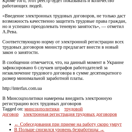
Кроме того, этот реестр будет показывать и количество
работающих людей.
«Введение электронных трудовых договоров, не только даст
возможность качественно защитить трудовые права граждан,
но и успешно преодолевать теневую занятость», — отметил
А.Рева.
Соответствующую норму от электронной регистрации всех
трудовых договоров министр предлагает внести в новый
закон о занятости.
В сообщении отмечается, что, на данный момент в Украине
зафиксировано 6 случаев штрафов работодателей за
незаключение трудового договора в сумме десятикратного
размер минимальной заработной платы.
http://interfax.com.ua
В Минсоцполитики намерены внедрить электронную
регистрацию всех трудовых договоров
Tagged on:
минсоцполитики
трудовой
договор
электронная регистрация трудовых договоров
←
Собеседования при приеме на работу скоро умрут
В Польше снизился уровень безработицы
→