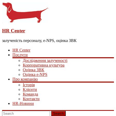
HR Center
залученість персоналу, e-NPS, оцінка ЗВК
HR Center
Послуги
Дослідження залученості
Корпоративна культура
Оцінка ЗВК
Оцінка e-NPS
Про компанію
Історія
Клієнти
Команда
Контакти
HR-Новини
Search